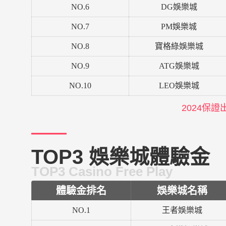
NO.6
DG娛樂城
NO.7
PM娛樂城
NO.8
寶格綠娛樂城
NO.9
ATG娛樂城
NO.10
LEO娛樂城
2024保
TOP3 娛樂城體驗金
TOP3 Casino Free Play
體驗金排名
娛樂城名稱
NO.1
王者娛樂城