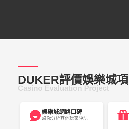
DUKER評價娛樂城
Casino Evaluation Project
娛樂城網路口碑
幫你分析其他玩家評語