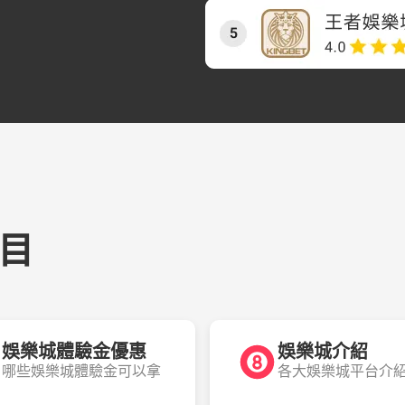
項目
娛樂城體驗金優惠
娛樂城介紹
哪些娛樂城體驗金可以拿
各大娛樂城平台介