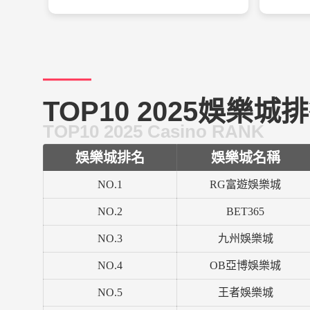
TOP10 2025娛樂城
TOP10 2025 Casino RANK
娛樂城排名
娛樂城名稱
NO.1
RG富遊娛樂城
NO.2
BET365
NO.3
九州娛樂城
NO.4
OB亞博娛樂城
NO.5
王者娛樂城