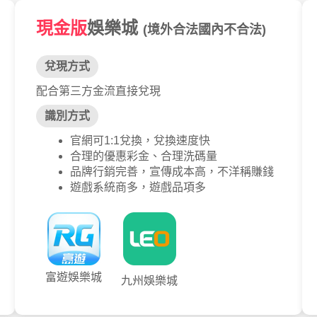
現金版
娛樂城
(境外合法國內不合法)
兌現方式
配合第三方金流直接兌現
識別方式
官網可1:1兌換，兌換速度快
合理的優惠彩金、合理洗碼量
品牌行銷完善，宣傳成本高，不洋稱賺錢
遊戲系統商多，遊戲品項多
富遊娛樂城
九州娛樂城