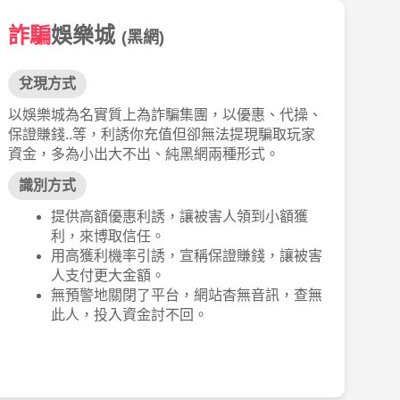
詐騙
娛樂城
(黑網)
兌現方式
以娛樂城為名實質上為詐騙集團，以優惠、代操、
保證賺錢..等，利誘你充值但卻無法提現騙取玩家
資金，多為小出大不出、純黑網兩種形式。
識別方式
提供高額優惠利誘，讓被害人領到小額獲
利，來博取信任。
用高獲利機率引誘，宣稱保證賺錢，讓被害
人支付更大金額。
無預警地關閉了平台，網站杳無音訊，查無
此人，投入資金討不回。