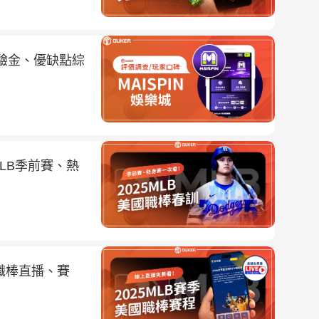
：體驗金、優缺點綜
MLB季前賽、熱
國職棒直播、賽