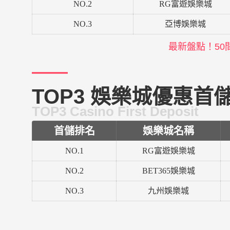
NO.2
RG富遊娛樂城
NO.3
亞博娛樂城
最新盤點！5
TOP3 娛樂城優惠首
TOP3 Casino First Deposit
首儲排名
娛樂城名稱
NO.1
RG富遊娛樂城
NO.2
BET365娛樂城
NO.3
九州娛樂城