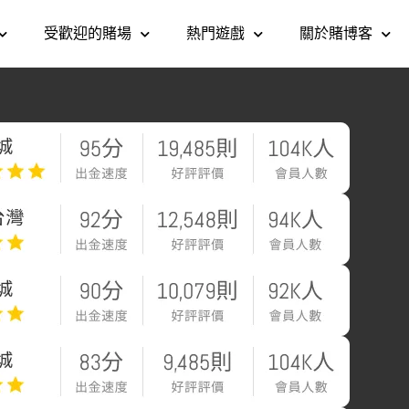
受歡迎的賭場
熱門遊戲
關於賭博客