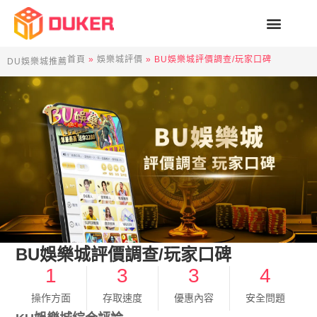
跳
至
主
要
首頁
»
娛樂城評價
»
BU娛樂城評價調查/玩家口碑
DU娛樂城推薦
內
容
BU娛樂城評價調查/玩家口碑
1
3
3
4
操作方面
存取速度
優惠內容
安全問題