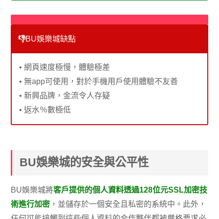
👎
BU娛樂城缺點
• 網頁速度極慢，體驗極差
• 無app可使用，對於手機用戶使用體驗不友善
• 新興品牌，金流令人存疑
• 返水％數極低
BU娛樂城的安全與公平性
BU娛樂城將
客戶提供的個人資料透過128位元SSL加密技
術進行加密
，並儲存於一個安全且私密的系統中。此外，
任何可能接觸到這些個人資料的合作夥伴都被嚴格要求必