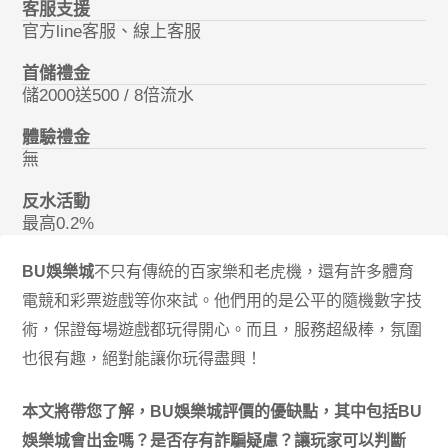
客服支援
官方line客服、線上客服
首儲禮金
儲2000送500 / 8倍流水
體驗禮金
無
反水活動
最高0.2%
BU娛樂城
不只有傳統的百家樂和老虎機，還有許多體育
電競和彩票遊戲等你來試。他們用的是公平的隨機數字技
術，保證每場遊戲都玩得開心。而且，服務超級棒，氛圍
也很有趣，絕對能讓你玩得盡興！
本文將帶您了解，BU娛樂城評價的優缺點，其中包括BU
娛樂城會出金嗎？是否存有詐騙疑慮？讓玩家可以判斷