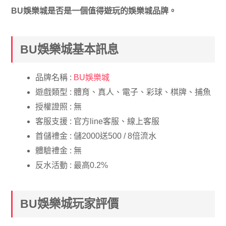
BU娛樂城是否是一個值得遊玩的娛樂城品牌。
BU娛樂城基本訊息
品牌名稱 :
BU娛樂城
遊戲類型 : 體育、真人、電子、彩球、棋牌、捕魚
授權證照 : 無
客服支援 : 官方line客服、線上客服
首儲禮金 : 儲2000送500 / 8倍流水
體驗禮金 : 無
反水活動 : 最高0.2%
BU娛樂城玩家評價