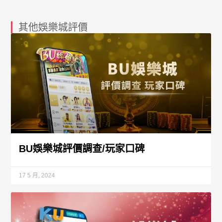
其他娛樂城評價
BU娛樂城評價調查/玩家口碑
17 5 月, 2024