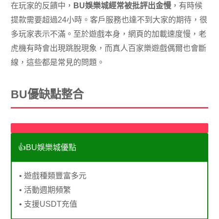
在玩家的反饋中，
BU娛樂城經常被批評出金慢
，有時候
提款需要超過24小時。客戶服務也達不到大家的期待，很
多玩家表示不滿。至於遊戲本身，網頁的加載速度慢，老
虎機有時會出現跳脫現象，而真人百家樂遊戲偶爾也會斷
線，這些都是常見的問題。
BU優缺點整合
👍BU娛樂城優點
• 遊戲種類豐富多元
• 活動週期頻繁
• 支援USDT充值