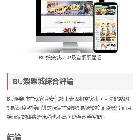
BU娛樂城APP及官網電腦版
BU娛樂城綜合評論
BU娛樂城在玩家資安保護上表現相當突出，可是缺點因
網站速度較慢而導致玩家在瀏覽網站時的負面體驗；而且
給玩家的優惠流水稍也不高，仍有改善空間。
結論