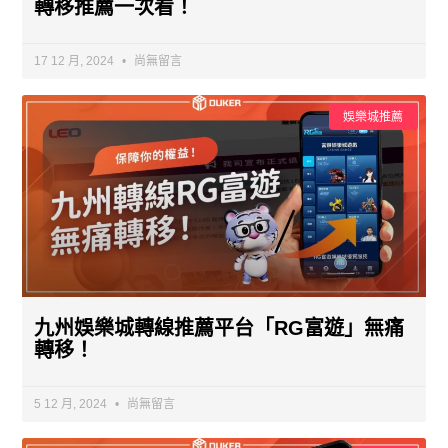
金合發娛樂城評價調查/玩家口碑
4 1 月, 2024
尚無留言
其他娛樂城推薦
娛樂城