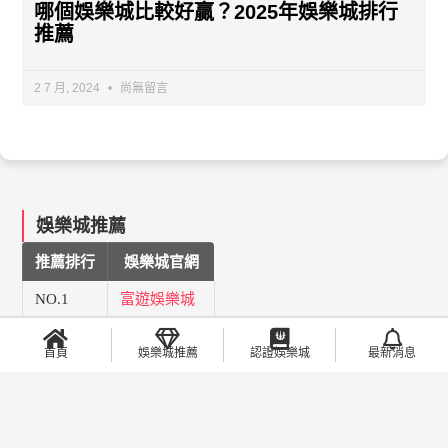
娛樂城
Leo娛樂城無法登入？是九州娛樂城倒了
嗎？背後原因竟是這樣！
29 11 月, 2024
尚無留言
首頁
娛樂城推薦
認證娛樂城
最新消息
娛樂城推薦