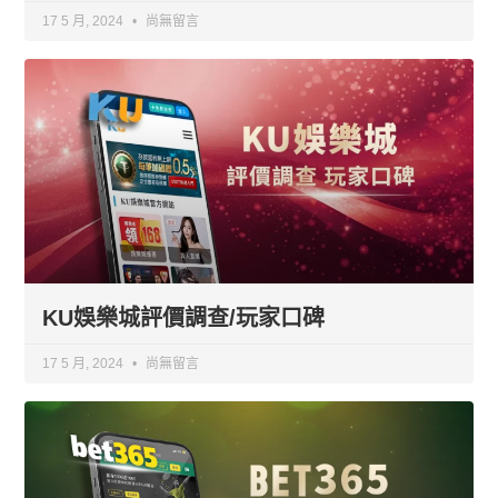
17 5 月, 2024
尚無留言
KU娛樂城評價調查/玩家口碑
17 5 月, 2024
尚無留言