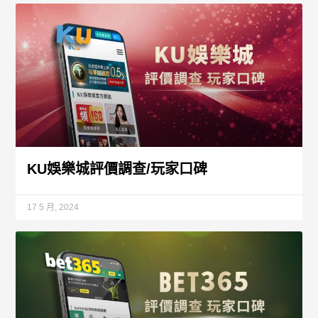
KU娛樂城評價調查/玩家口碑
17 5 月, 2024