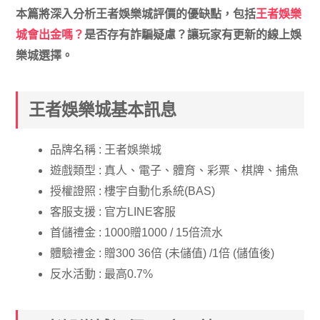
本篇將深入分析王者娛樂城評價的優缺點，包括
王者娛樂
城會出金嗎？
是否存有詐騙疑慮？讓玩家有更新的線上娛
樂城選擇。
王者娛樂城基本訊息
品牌名稱 : 王者娛樂城
遊戲類型 : 真人、電子、體育、彩票、棋牌、捕魚
授權證照 : 樓宇自動化系統(BAS)
客服支援 : 官方LINE客服
首儲禮金 : 1000贈1000 / 15倍流水
體驗禮金 : 贈300 36倍 (未儲值) /1倍 (儲值後)
反水活動 : 最高0.7%