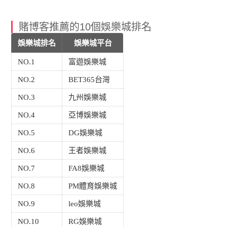
賭博客推薦的10個娛樂城排名
娛樂城排名
娛樂城平台
NO.1
富遊娛樂城
NO.2
BET365台灣
NO.3
九州娛樂城
NO.4
亞博娛樂城
NO.5
DG娛樂城
NO.6
王者娛樂城
NO.7
FA8娛樂城
NO.8
PM體育娛樂城
NO.9
leo娛樂城
NO.10
RG娛樂城