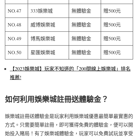
NO.47
333娛樂城
無體驗金
贈500元
NO.48
威博娛樂城
無體驗金
贈500元
NO.49
博馬娛樂城
無體驗金
贈500元
NO.50
星匯娛樂城
無體驗金
贈500元
【2023娛樂城】玩家不知道的「200間線上娛樂城」排名
推薦!
如何利用娛樂城註冊送體驗金？
娛樂城註冊送體驗金是玩家利用娛樂城優惠最簡單最實惠的
方式。只需要簡單註冊，即可獲得免費的體驗金，便可以開
始投入賭局！有了娛樂城體驗金，玩家可以免費試玩並享受