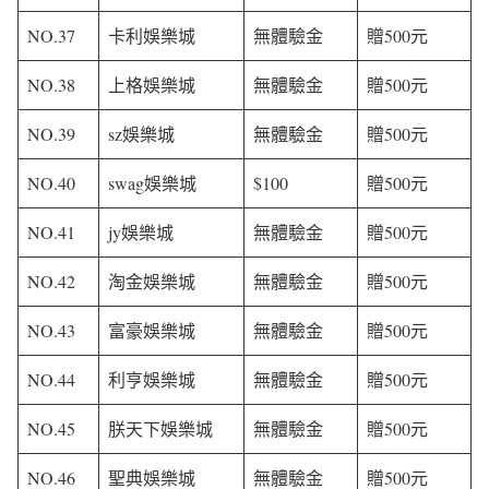
NO.37
卡利娛樂城
無體驗金
贈500元
NO.38
上格娛樂城
無體驗金
贈500元
NO.39
sz娛樂城
無體驗金
贈500元
NO.40
swag娛樂城
$100
贈500元
NO.41
jy娛樂城
無體驗金
贈500元
NO.42
淘金娛樂城
無體驗金
贈500元
NO.43
富豪娛樂城
無體驗金
贈500元
NO.44
利亨娛樂城
無體驗金
贈500元
NO.45
朕天下娛樂城
無體驗金
贈500元
NO.46
聖典娛樂城
無體驗金
贈500元