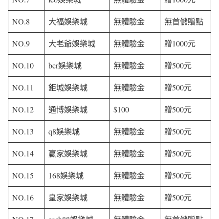
NO.8
大福娛樂城
無體驗金
無首儲贈點
NO.9
大老爺娛樂城
無體驗金
贈1000元
NO.10
bcr娛樂城
無體驗金
贈500元
NO.11
鉅城娛樂城
無體驗金
贈500元
NO.12
通博娛樂城
$100
贈500元
NO.13
q8娛樂城
無體驗金
贈500元
NO.14
贏家娛樂城
無體驗金
贈500元
NO.15
168娛樂城
無體驗金
贈500元
NO.16
皇家娛樂城
無體驗金
贈500元