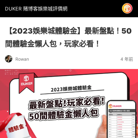
DUKER 賭博客娛樂城評價網
【2023娛樂城體驗金】最新盤點！50
間體驗金懶人包，玩家必看！
4 年前
Rowan