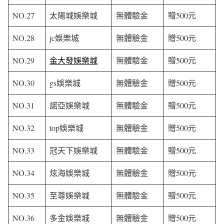
NO.27
太陽城娛樂城
無體驗金
贈500元
NO.28
jc娛樂城
無體驗金
贈500元
NO.29
金大發娛樂城
無體驗金
贈500元
NO.30
gs娛樂城
無體驗金
贈500元
NO.31
諾亞娛樂城
無體驗金
贈500元
NO.32
top娛樂城
無體驗金
贈500元
NO.33
冠天下娛樂城
無體驗金
贈500元
NO.34
炫海娛樂城
無體驗金
贈500元
NO.35
至尊娛樂城
無體驗金
贈500元
NO.36
多金娛樂城
無體驗金
贈500元