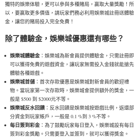
獨特的娛樂体驗，更可以參與多種賭局，贏取大量獎勵！所
以，要贏取更多價值，請玩家們務必利用娛樂城註冊送體驗
金，讓您的賭局投入完全免費！
除了體驗金，娛樂城優惠還有哪些？
娛樂城體驗金
：娛樂城為新會員提供體驗金，只需註冊即
可以獲得免費的遊戲資金，讓玩家無需投入金錢就能搶先
體驗各種遊戲。
娛樂城首儲
：首次存款優惠是娛樂城對新會員的歡迎禮
物。當玩家第一次存款時，娛樂城會提供額外的獎金，一
般是 $500 到 $2000元不等。
娛樂城反水回饋
：反水回饋是娛樂城按遊戲比例，返還部
分資金到玩家帳戶，一般是 0.1 %到 3 %不等。
每日簽到彩金
：為了鼓勵玩家每日登入，娛樂城設有每日
簽到彩金獎勵。只需要登入並簽到，就可以獲得獎金。