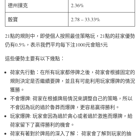
德州撲克
2.36%
骰寶
2.78 – 33.33%
21點的規則中，即使個人按照最佳策略玩，21點的莊家優勢
仍有0.5%，表示我們平均每下注1000元會賠5元
這些優勢主要有以下幾點：
荷家先行動：在所有玩家都停牌之後，荷家會根據固定的
規則決定是否繼續要牌，並且有可能利用玩家爆牌的情況
獲勝。
不會爆牌: 荷家在根據牌局情況來調整自己的策略，所以
不會因為玩的過於魯莽而爆牌，更容易贏得勝利。
玩家爆牌: 玩家會因為過於貪心或者過於激進而爆牌，給
荷家留下了贏得勝利的機會。
荷家有著對於牌局的深入了解： 荷家會了解到玩家的抽