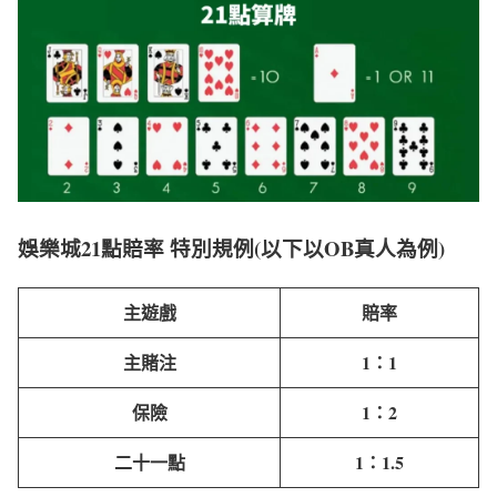
娛樂城21點賠率 特別規例(以下以OB真人為例)
主遊戲
賠率
主賭注
1：1
保險
1：2
二十一點
1：1.5