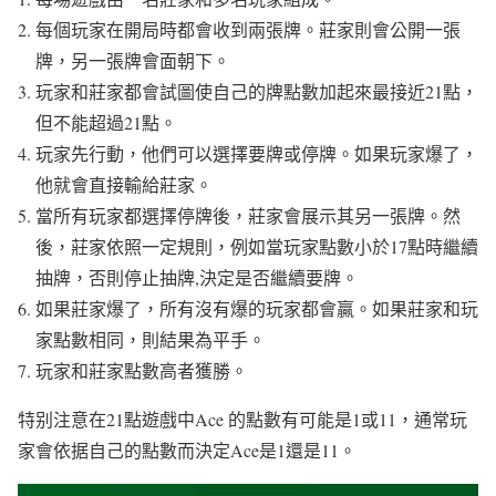
每個玩家在開局時都會收到兩張牌。莊家則會公開一張
牌，另一張牌會面朝下。
玩家和莊家都會試圖使自己的牌點數加起來最接近21點，
但不能超過21點。
玩家先行動，他們可以選擇要牌或停牌。如果玩家爆了，
他就會直接輸給莊家。
當所有玩家都選擇停牌後，莊家會展示其另一張牌。然
後，莊家依照一定規則，例如當玩家點數小於17點時繼續
抽牌，否則停止抽牌,決定是否繼續要牌。
如果莊家爆了，所有沒有爆的玩家都會贏。如果莊家和玩
家點數相同，則結果為平手。
玩家和莊家點數高者獲勝。
特别注意在21點遊戲中Ace 的點數有可能是1或11，通常玩
家會依据自己的點數而決定Ace是1還是11。