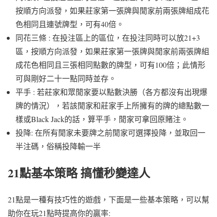
按順方向派發，如果莊家第一張牌與閒家前兩張牌組成花
色相同且連號牌型，可有40倍。
同花三條 : 在投注區上的區位，在投注同時可以放21+3
區，按順方向派發，如果莊家第一張牌與閒家前兩張牌組
成花色相同且三張相同點數的牌型，可有100倍；此情形
可與剛好二十一點同時並存。
平手 : 若莊家和眾閒家要以點數決勝（各方都沒有出現爆
牌的情況），若該閒家和莊家手上所擁有的牌的總點數一
樣或Black Jack的話，算平手，閒家可拿回原賭注。
投降: 在所有閒家未要牌之前閒家可選擇投降，並取回一
半注碼，俗稱投降輸一半
21點基本策略 搞懂秒變達人
21點是一種有技巧性的遊戲，下面是一些基本策略，可以幫
助你在玩21點時提高你的贏率: