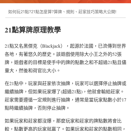
如何玩21點?21點怎麼算?算牌、規則、莊家技巧策略大公開!
21點算牌原理教學
21點又名黑傑克（Blackjack），起源於法國，已流傳到世界
各地，有著悠久的歷史。該遊戲使用除大小王之外的52張
牌，遊戲者的目標是使手中的牌的點數之和不超過21點且儘
量大，然後和荷官比大小。
在21點中，玩家與莊家依次抽牌，玩家可以選擇停止抽牌或
繼續抽牌，但如果玩家爆了(超過21點)，他就會輸給莊家。
莊家需要遵循一定規則進行抽牌，通常是當玩家點數小於17
點時繼續抽牌，否則停止抽牌。
如果玩家和莊家都沒爆，那麼玩家和莊家的牌點數將會比
較，點數更高的玩家就贏了。如果玩家和莊家的點數相同，