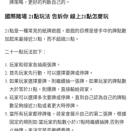
牌策略，更好的判斷自己的。
國際賭場 21點玩法 告訴你 線上21點怎麼玩
21點是一種常見的紙牌遊戲，遊戲的目標是使手中的牌點數
加起來最接近21點，而不超過21點。
二十一點玩法如下：
玩家和荷家各抽兩張牌。
首先玩家先行動，可以選擇要牌或停牌。
如果玩家選擇要牌，則繼續抽一張牌，如果玩家的牌點數
大於等於21點，則爆牌，直接輸給荷家。
玩家可以選擇多次要牌或停牌，直到自己認為自己的牌點
數足夠接近21點或者更大時停牌。
當所有玩家都停牌後，荷家會展示自己的第二張牌，根據
固定的規則如:當玩家的點數小於17點時繼續抽牌,否則停
止抽牌，來決定是否繼續要牌。