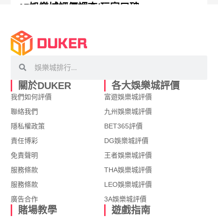
17娛樂城評價調查/玩家口碑
4 1 月, 2024
搜
搜
尋
尋
關於DUKER
各大娛樂城評價
我們如何評價
富遊娛樂城評價
聯絡我們
九州娛樂城評價
隱私權政策
BET365評價
責任博彩
DG娛樂城評價
免責聲明
王者娛樂城評價
服務條款
THA娛樂城評價
服務條款
LEO娛樂城評價
廣告合作
3A娛樂城評價
賭場教學
遊戲指南