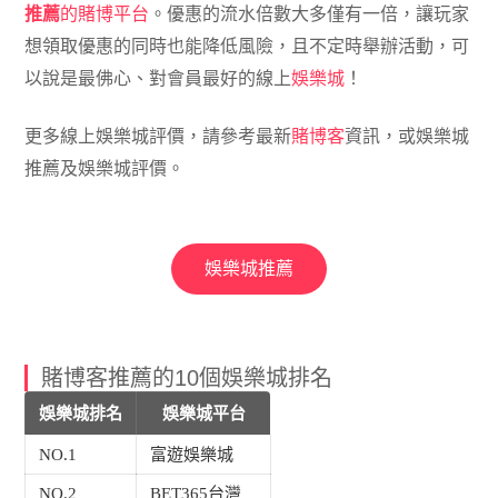
推薦
的賭博平台
。優惠的流水倍數大多僅有一倍，讓玩家
想領取優惠的同時也能降低風險，且不定時舉辦活動，可
以說是最佛心、對會員最好的線上
娛樂城
！
更多線上娛樂城評價，請參考最新
賭博客
資訊，或娛樂城
推薦及娛樂城評價。
娛樂城推薦
賭博客推薦的10個娛樂城排名
娛樂城排名
娛樂城平台
NO.1
富遊娛樂城
NO.2
BET365台灣