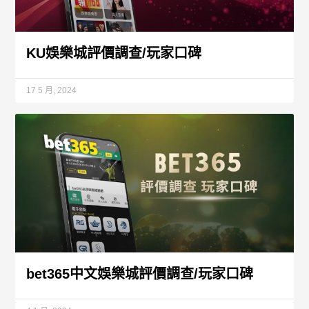
KU娛樂城評價調查/玩家口碑
17 5 月, 2024
bet365中文娛樂城評價調查/玩家口碑