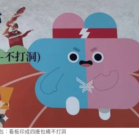
包：看板印成四邊包繩不打洞