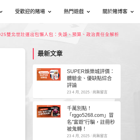
受歡迎的賭場
熱門遊戲
關於賭博客
025雙北世壯運出包懶人包：失誤、預算、政治責任全解析
最新文章
SUPER娛樂城評價：
體驗金、優缺點綜合
評論
23 4 月, 2025
尚無留言
千萬別點！
「rggo5268.com」冒
名”富遊”行騙，註冊秒
被鬼轉！
23 4 月, 2025
尚無留言