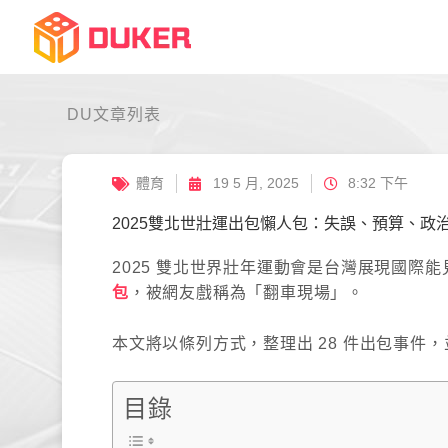
跳
至
主
要
內
DU文章列表
容
體育
19 5 月, 2025
8:32 下午
2025雙北世壯運出包懶人包：失誤、預算、政
2025 雙北世界壯年運動會是台灣展現國際
包
，被網友戲稱為「翻車現場」。
本文將以條列方式，整理出 28 件出包事件
目錄