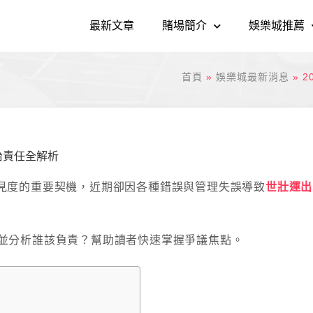
最新文章
賭場簡介
娛樂城推薦
首頁
»
娛樂城最新消息
»
2
治責任全解析
能見度的重要契機，近期卻因各種錯誤與管理失誤導致
世壯運出
，並分析誰該負責？幫助讀者快速掌握爭議焦點。