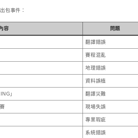
出包事件：
內容
問題
翻譯錯誤
賽程混亂
地理錯誤
資料誤植
ING」
翻譯災難
賽
現場失誤
專業瑕疵
系統錯誤