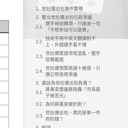
世壯運出包事件整理
雙北世壯運出包引起爭議
選手被迫轉項，只換來一句
「不想參加可以退費」
技術手冊中英文翻譯對不
上，外國選手看不懂
世壯運簽證流程混亂，選手
怨聲載道
世壯運預算高達十幾億，引
爆公帑使用爭議
誰該為世壯運出包負責？
蔣萬安遭議員砲轟「市長面
子被丟光」
為何蔣萬安被針對？
世壯運出包，真的是單一市
府的錯？
結論