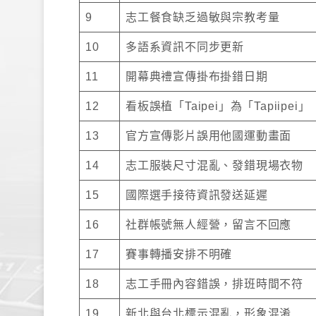
9
志工餐食缺乏過敏與宗教考量
10
多語系資訊不同步更新
11
開幕典禮宣傳掛布掛錯日期
12
看板誤植「Taipei」為「Tapiipei」
13
官方宣傳影片誤用他國運動畫面
14
志工服裝尺寸混亂、發錯現場衣物
15
國際選手接待資訊發送延遲
16
社群帳號無人經營，留言不回應
17
賽事轉播安排不明確
18
志工手冊內容錯誤，排班時間不符
19
新北與台北標示混亂，形象混淆