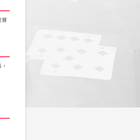
對賽
料，