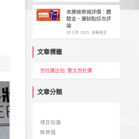
來勝娛樂城評價：體
驗金、優缺點綜合評
論
18 2 月, 2025
尚無留言
文章標籤
世壯運出包
,
雙北世壯運
文章分類
博弈知識
娛樂城