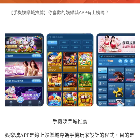
【手機娛樂城推薦】你喜歡的娛樂城APP有上榜嗎？
手機娛樂城推薦
娛樂城APP是線上娛樂城專為手機玩家設計的程式，目的是