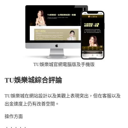
TU娛樂城官網電腦版及手機版
TU娛樂城綜合評論
TU娛樂城在網站設計以及美觀上表現突出，但在客服以及
出金速度上仍有改善空間。
操作方面