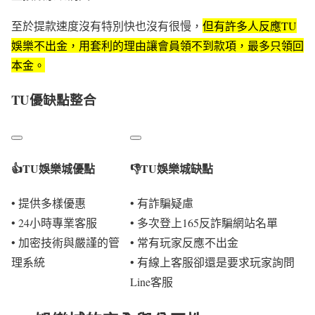
至於提款速度沒有特別快也沒有很慢，
但有許多人反應TU
娛樂不出金，用套利的理由讓會員領不到款項，最多只領回
本金。
TU優缺點整合
👍TU娛樂城優點
👎
TU娛樂城缺點
• 提供多樣優惠
• 有詐騙疑慮
• 24小時專業客服
• 多次登上165反詐騙網站名單
• 加密技術與嚴謹的管
• 常有玩家反應不出金
理系統
• 有線上客服卻還是要求玩家詢問
Line客服