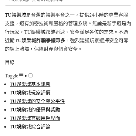
TU娛樂城
是台灣的娛樂平台之一，提供24小時的專業客服
支援，還有加密技術和嚴格的管理系統。無論是新手還是內
行玩家，TU娛樂城都能迅速、安全滿足各位的需求。不過
TU娛樂城詐騙爭議眾多
近期
，強烈建議玩家選擇安全可靠
的線上賭場，保障財產與個資安全。
目錄
Toggle
TU娛樂城基本訊息
TU娛樂城玩家評價
TU娛樂城的安全與公平性
TU娛樂城的優惠與獎勵
TU娛樂城官網用戶界面
TU娛樂城綜合評論