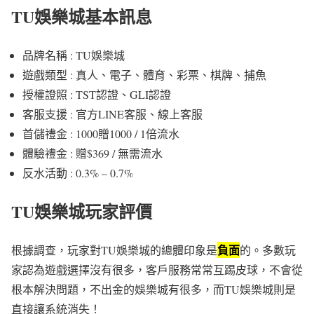
TU娛樂城基本訊息
品牌名稱 : TU娛樂城
遊戲類型 : 真人、電子、體育、彩票、棋牌、捕魚
授權證照 : TST認證、GLI認證
客服支援 : 官方LINE客服、線上客服
首儲禮金 : 1000贈1000 / 1倍流水
體驗禮金 : 贈$369 / 無需流水
反水活動 : 0.3% – 0.7%
TU娛樂城玩家評價
負面
根據調查，玩家對TU娛樂城的總體印象是
的。多數玩
家認為遊戲選擇沒有很多，客戶服務常常互踢皮球，不會從
根本解決問題，不出金的娛樂城有很多，而TU娛樂城則是
直接讓系統消失！