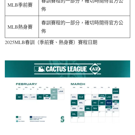
春訓賽程的一部分，確切時間待官方公
MLB季前賽
佈
春訓賽程的一部分，確切時間待官方公
MLB熱身賽
佈
2025MLB春訓（季前賽、熱身賽）賽程日期