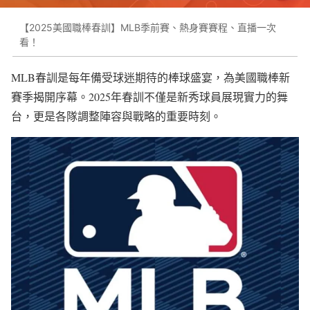
【2025美國職棒春訓】MLB季前賽、熱身賽賽程、直播一次
看！
MLB春訓是每年備受球迷期待的棒球盛宴，為美國職棒新
賽季揭開序幕。2025年春訓不僅是新秀球員展現實力的舞
台，更是各隊調整陣容與戰略的重要時刻。