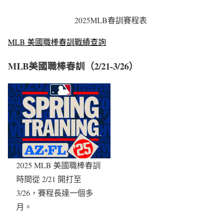
2025MLB春訓賽程表
MLB 美國職棒春訓戰績查詢
MLB美國職棒春訓（2/21-3/26）
2025 MLB 美國職棒春訓
時間從 2/21 開打至
3/26，賽程長達一個多
月。