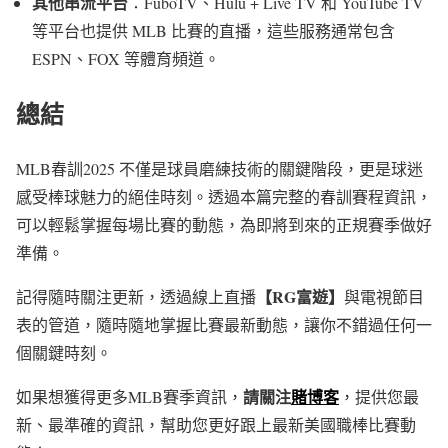
其他串流平台
：FuboTV、Hulu + Live TV 和 YouTube TV
等平台也提供 MLB 比賽的直播，這些服務通常包含
ESPN、FOX 等體育頻道。
總結
MLB春訓2025 不僅是球員磨練技術的關鍵階段，更是球迷
感受棒球魅力的絕佳時刻。透過本篇完整的春訓賽程資訊，
可以輕鬆掌握每場比賽的動態，為即將到來的正規賽季做好
準備。
【
RG富遊
】
記得隨時關注更新，透過線上直播
與電視節目
表的管道，隨時隨地掌握比賽最新動態，讓你不錯過任何一
個關鍵時刻。
請關注
賭博客
如果想獲得更多MLB賽季資訊，
，提供您最
新、最準確的資訊，幫助您更好跟上最新美國職棒比賽動