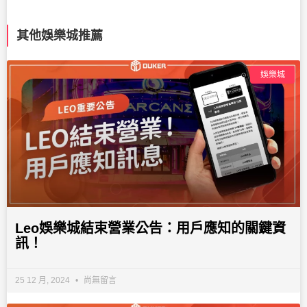
娛樂城評價
JP娛樂城評價調查/玩家口碑
18 4 月, 2024
娛樂城評價