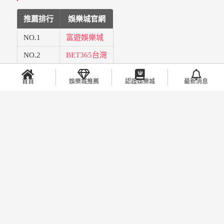
Leo娛樂城無法登入？是九州娛樂城倒了嗎？
背後原因竟是這樣！
首頁
娛樂城推薦
認證娛樂城
最新消息
29 11 月, 2024
尚無留言
娛樂城推薦