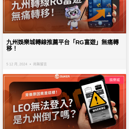
YG娛樂城評價調查/玩家口碑
9 4 月, 2024
其他娛樂城推薦
娛樂城
Leo娛樂城結束營業公告：用戶應知的關鍵資
訊！