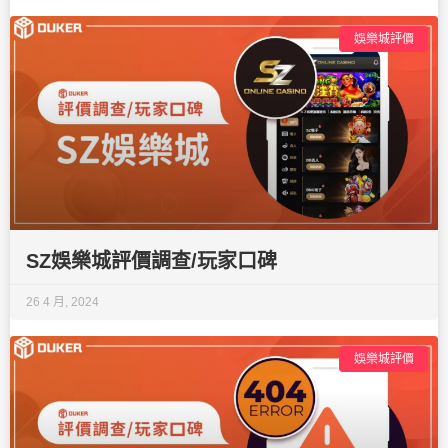
娛樂城評價
SZ娛樂城評價調查/玩家口碑
26 4 月, 2024
娛樂城評價