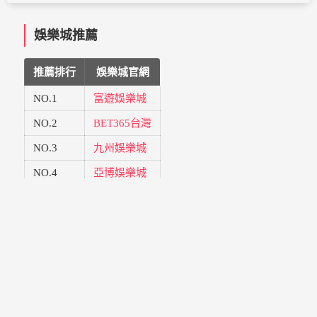
Leo娛樂城無法登入？是九州娛樂城倒了嗎？
背後原因竟是這樣！
29 11 月, 2024
尚無留言
娛樂城推薦