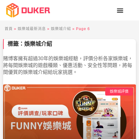
跳
至
主
要
首頁
»
娛樂城最新消息
»
娛樂城介紹
»
Page 6
內
容
標籤：娛樂城介紹
賭博客擁有超過30年的娛樂城經驗，評價分析各家娛樂城，
將每間娛樂城的遊戲種類、優惠活動、安全性等問題，將每
間優質的娛樂城介紹給玩家挑選。
娛樂城評價