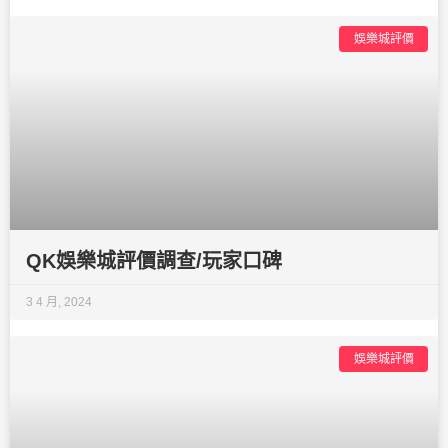
娛樂城評價
QK娛樂城評價調查/玩家口碑
3 4 月, 2024
娛樂城評價