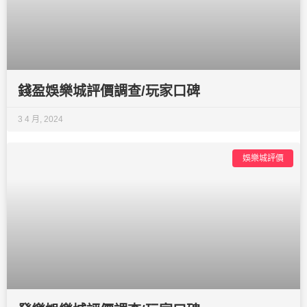
錢盈娛樂城評價調查/玩家口碑
3 4 月, 2024
娛樂城評價