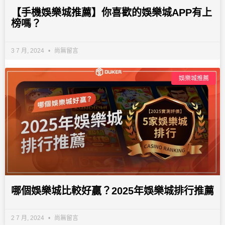
17 12 月, 2024
尚無留言
娛樂城推薦
九州娛樂城轉線推薦平台「RG富遊」無痛轉
移！
5 12 月, 2024
尚無留言
娛樂城