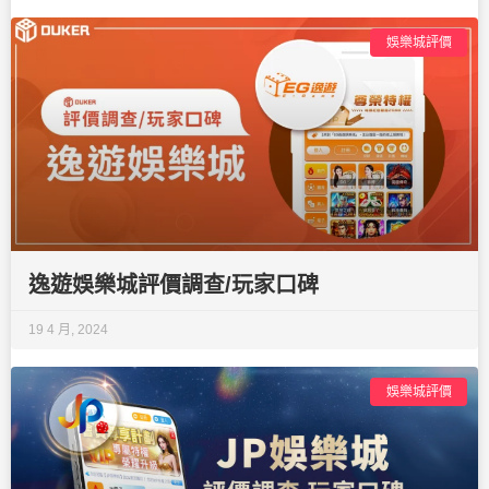
娛樂城評價
逸遊娛樂城評價調查/玩家口碑
19 4 月, 2024
娛樂城評價