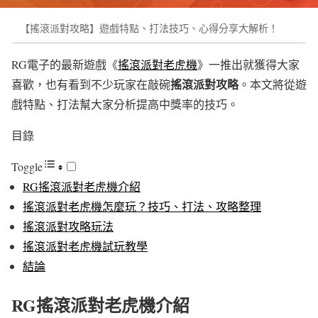
【搖滾派對攻略】遊戲特點、打法技巧、心得分享大解析！
RG電子的最新遊戲《
搖滾派對老虎機
》一推出就獲得大家
搖滾派對攻略
喜歡，也有看到不少玩家在敲碗
。本文將從遊
戲特點、打法幫大家分析提高中獎率的技巧。
目錄
Toggle
RG搖滾派對老虎機介紹
搖滾派對老虎機怎麼玩？技巧、打法、攻略整理
搖滾派對攻略玩法
搖滾派對老虎機試玩教學
結論
RG搖滾派對老虎機介紹