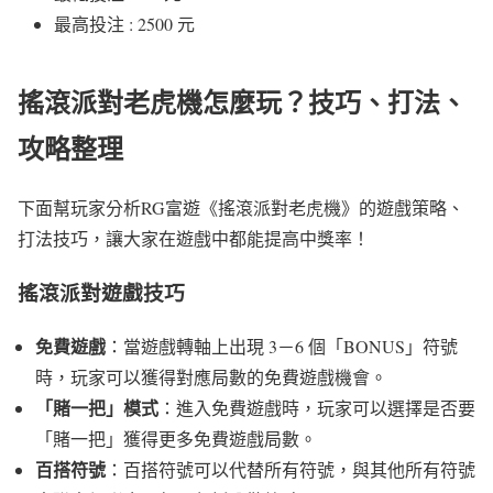
最高投注 : 2500 元
搖滾派對老虎機怎麼玩？技巧、打法、
攻略整理
下面幫玩家分析RG富遊《搖滾派對老虎機》的遊戲策略、
打法技巧，讓大家在遊戲中都能提高中獎率！
搖滾派對遊戲技巧
免費遊戲
：當遊戲轉軸上出現 3－6 個「BONUS」符號
時，玩家可以獲得對應局數的免費遊戲機會。
「賭一把」模式
：進入免費遊戲時，玩家可以選擇是否要
「賭一把」獲得更多免費遊戲局數。
百搭符號
：百搭符號可以代替所有符號，與其他所有符號