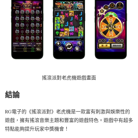
搖滾派對老虎機遊戲畫面
結論
RG電子的《搖滾派對》老虎機是一款富有刺激與娛樂性的
遊戲，擁有搖滾音樂主題和豐富的遊戲特色。遊戲中有超多
特點能夠提升玩家中獎機會！