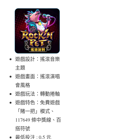
遊戲設計：搖滾音樂
主題
遊戲畫面：搖滾演唱
會風格
遊戲玩法：轉動捲軸
遊戲特色：免費遊戲
「賭一把」模式、
117649 條中獎線、百
搭符號
最低投注 : 0.5 元