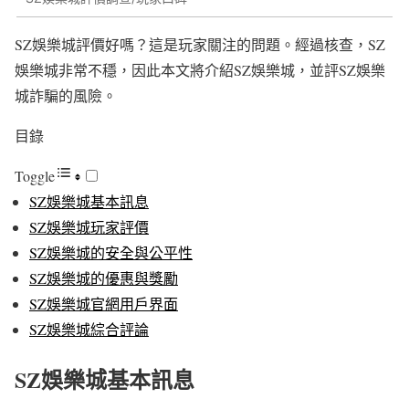
SZ娛樂城評價好嗎？這是玩家關注的問題。經過核查，SZ
娛樂城非常不穩，因此本文將介紹SZ娛樂城，並評SZ娛樂
城詐騙的風險。
目錄
Toggle
SZ娛樂城基本訊息
SZ娛樂城玩家評價
SZ娛樂城的安全與公平性
SZ娛樂城的優惠與獎勵
SZ娛樂城官網用戶界面
SZ娛樂城綜合評論
SZ娛樂城基本訊息