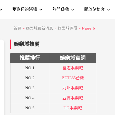
受歡迎的賭場
熱門遊戲
關於賭博客
首頁
»
娛樂城最新消息
»
娛樂城評價
»
Page 5
娛樂城推薦
推薦排行
娛樂城官網
NO.1
富遊娛樂城
NO.2
BET365台灣
NO.3
九州娛樂城
NO.4
亞博娛樂城
NO.5
DG娛樂城