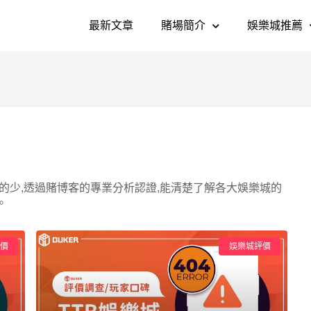
最新文章
賭場簡介
娛樂城推薦
的少,透過賭博客的專業分析認證,能清楚了解各大娛樂城的
。
價
娛樂城評價