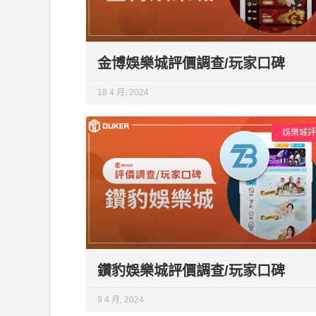
金博娛樂城評價調查/玩家口碑
18 4 月, 2024
娛樂城評
鑽豹娛樂城評價調查/玩家口碑
9 4 月, 2024