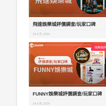
飛達娛樂城評價調查/玩家口碑
19 4 月, 2024
娛樂城評
FUNNY娛樂城評價調查/玩家口碑
19 4 月, 2024