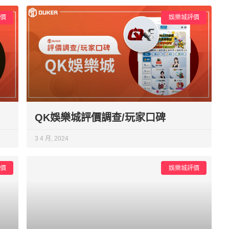
價
娛樂城評價
QK娛樂城評價調查/玩家口碑
3 4 月, 2024
價
娛樂城評價