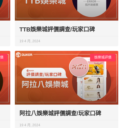
TTB娛樂城評價調查/玩家口碑
19 4 月, 2024
價
娛樂城評價
阿拉八娛樂城評價調查/玩家口碑
19 4 月, 2024