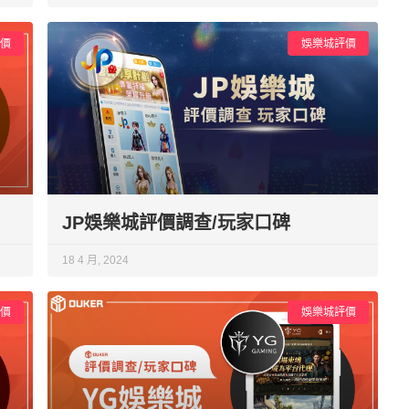
價
娛樂城評價
JP娛樂城評價調查/玩家口碑
18 4 月, 2024
價
娛樂城評價