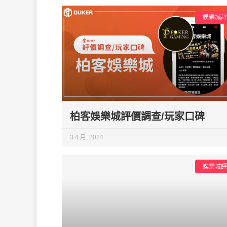
娛樂城評
柏客娛樂城評價調查/玩家口碑
3 4 月, 2024
娛樂城評