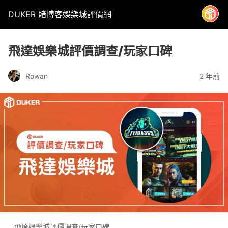
DUKER 賭博客娛樂城評價網
飛達娛樂城評價調查/玩家口碑
2 年前
Rowan
飛達娛樂城評價調查/玩家口碑