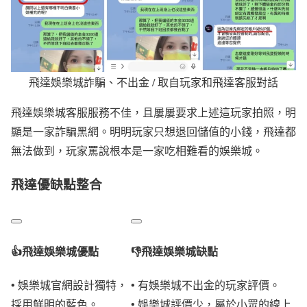
飛達娛樂城詐騙、不出金 / 取自玩家和飛達客服對話
飛達娛樂城客服服務不佳，且屢屢要求上述這玩家拍照，明
顯是一家詐騙黑網。明明玩家只想退回儲值的小錢，飛達都
無法做到，玩家罵說根本是一家吃相難看的娛樂城。
飛達優缺點整合
👍飛達娛樂城優點
👎飛達娛樂城缺點
• 娛樂城官網設計獨特，
• 有娛樂城不出金的玩家評價。
採用鮮明的藍色。
• 娛樂城評價少，屬於小眾的線上