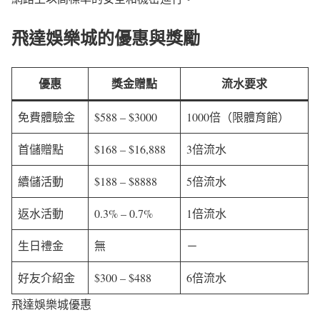
飛達娛樂城的優惠與獎勵
優惠
獎金贈點
流水要求
免費體驗金
$588 – $3000
1000倍（限體育館）
首儲贈點
$168 – $16,888
3倍流水
續儲活動
$188 – $8888
5倍流水
返水活動
0.3% – 0.7%
1倍流水
生日禮金
無
－
好友介紹金
$300 – $488
6倍流水
飛達娛樂城優惠