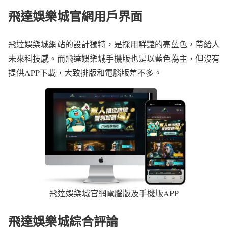
飛達娛樂城官網用戶界面
飛達娛樂城網站的設計獨特，是採用鮮豔的亮藍色，帶給人
未來科技感。而飛達娛樂城手機版也是以藍色為主，但沒有
提供APP下載，大致排版和電腦版差不多。
飛達娛樂城官網電腦版及手機版APP
飛達娛樂城綜合評論