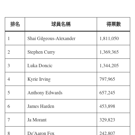
後場
投票結果
排名
球員名稱
得票數
1
Shai Gilgeous-Alexander
1,811,050
2
Stephen Curry
1,369,365
3
Luka Doncic
1,344,205
4
Kyrie Irving
797,965
5
Anthony Edwards
657,245
6
James Harden
453,898
7
Ja Morant
329,823
8
De’Aaron Fox
242,807