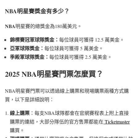
NBA明星賽獎金有多少？
NBA
明星賽的總獎金為180萬美元。
錦標賽冠軍球隊獎金：
每位球員可獲得 12.5 萬美金。
亞軍球隊
獎金
：
每位球員可獲得 5 萬美金。
季殿軍球隊
獎金
：
每位球員可獲得 2.5 萬美金。
2025 NBA明星賽門票怎麼買？
NBA明星賽門票可以透過線上購票和現場購票兩種方式購
買，以下是詳細說明：
線上購票
：每支NBA球隊都會在官網賽程表上附上直接
購票的連結，大部分隊伍的官方售票都能在
Ticketmaster
購買。