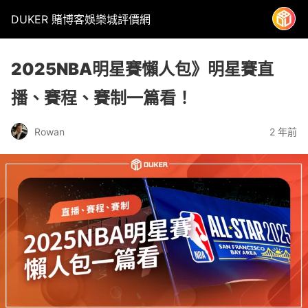
DUKER 賭博客娛樂城評價網
2025NBA明星賽懶人包》明星賽直
播、賽程、賽制一篇看！
2 年前
Rowan