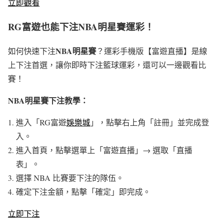
立即觀看
RG富遊也能下注
NBA
明星賽
運彩！
NBA
明星賽
如何快速下注
？運彩手機版【富遊直播】是線
上下注首選，讓你即時下注籃球運彩，還可以一邊觀看比
賽！
NBA
明星賽
下注教學：
進入「RG富遊
娛樂城
」，點擊右上角「註冊」並完成登
入。
進入首頁，點擊選單上「富遊直播」→ 選取「直播
表」。
選擇 NBA 比賽要下注的隊伍。
確定下注金額，點擊「確定」即完成。
立即下注