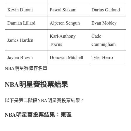
Kevin Durant
Pascal Siakam
Darius Garland
Damian Lillard
Alperen Sengun
Evan Mobley
Karl-Anthony
Cade
James Harden
Towns
Cunningham
Jaylen Brown
Donovan Mitchell
Tyler Herro
NBA明星賽陣容名單
NBA明星賽投票結果
以下是第二階段NBA明星賽投票結果。
NBA明星賽投票結果：東區
前場
投票結果