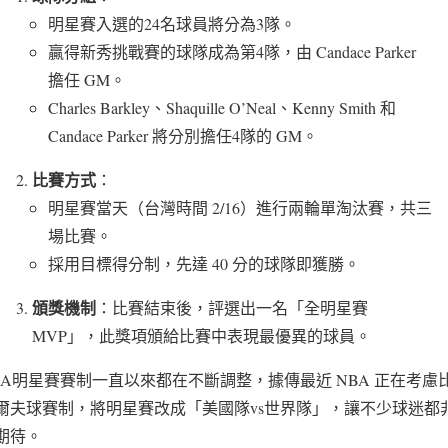
明星賽入選的24名球員將分為3隊。
贏得新秀挑戰賽的球隊成為第4隊，由 Candace Parker
擔任 GM。
Charles Barkley、Shaquille O’Neal、Kenny Smith 和
Candace Parker 將分別擔任4隊的 GM。
比賽方式
：
明星賽當天（台灣時間 2/16）進行兩輪單淘汰賽，共三
場比賽。
採用目標得分制，先達 40 分的球隊即獲勝。
頒獎機制
：比賽結束後，評選出一名「全明星賽
MVP」，此獎項頒給比賽中表現最優異的球員。
BA明星賽賽制一直以來都在不斷調整，據傳最近 NBA 正在考慮
爾夫球賽制，將明星賽改成「美國隊vs世界隊」，讓不少球迷都
期待。