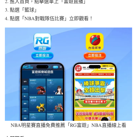
進入首頁，點擊選單上「富遊直播」
點選「籃球」
點選「NBA對戰隊伍比賽」立即觀看！
NBA明星賽直播免費推薦「RG富遊」NBA直播線上看