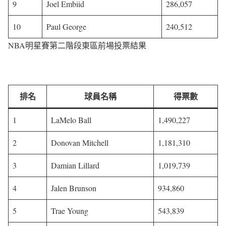
9
Joel Embiid
286,057
10
Paul George
240,512
NBA明星賽第二階段東區前場投票結果
後場
投票結果
排名
球員名稱
得票數
1
LaMelo Ball
1,490,227
2
Donovan Mitchell
1,181,310
3
Damian Lillard
1,019,739
4
Jalen Brunson
934,860
5
Trae Young
543,839