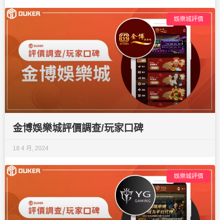
娛樂城評價
金博娛樂城評價調查/玩家口碑
18 4 月, 2024
娛樂城評價