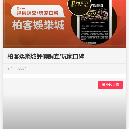
柏客娛樂城評價調查/玩家口碑
3 4 月, 2024
娛樂城評價