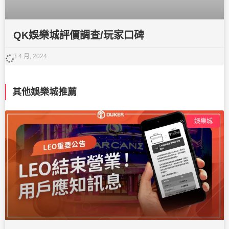
QK娛樂城評價調查/玩家口碑
3 4 月, 2024
娛樂城評價
錢盈娛樂城評價調查/玩家口碑
3 4 月, 2024