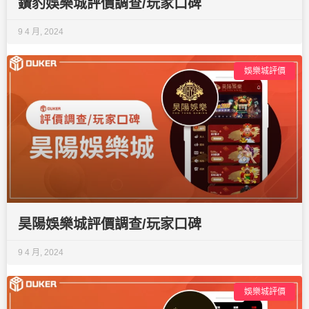
鑽豹娛樂城評價調查/玩家口碑
9 4 月, 2024
娛樂城評價
昊陽娛樂城評價調查/玩家口碑
9 4 月, 2024
娛樂城評價