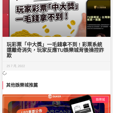
玩彩票「中大獎」一毛錢拿不到 ! 彩票系統
還離奇消失，玩家反應TU娛樂城背後操控詐
欺
25 7 月, 2022
其他娛樂城推薦
娛樂城