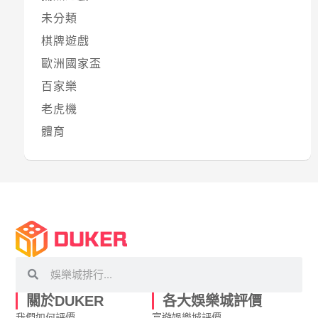
未分類
棋牌遊戲
歐洲國家盃
百家樂
老虎機
體育
搜
搜
尋
尋
關於DUKER
各大娛樂城評價
我們如何評價
富遊娛樂城評價