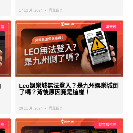
17 12 月, 2024
尚無留言
推薦
娛樂城
」
Leo娛樂城無法登入？是九州娛樂城倒
了嗎？背後原因竟是這樣！
29 11 月, 2024
尚無留言
推薦
娛樂城推薦