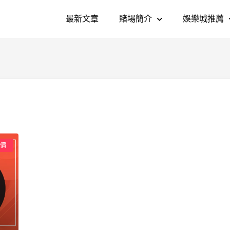
最新文章
賭場簡介
娛樂城推薦
價