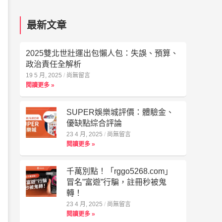
最新文章
頁
頁
頁
頁
2025雙北世壯運出包懶人包：失誤、預算、
面
面
面
面
政治責任全解析
19 5 月, 2025
尚無留言
閱讀更多 »
SUPER娛樂城評價：體驗金、
優缺點綜合評論
23 4 月, 2025
尚無留言
閱讀更多 »
千萬別點！「rggo5268.com」
冒名”富遊”行騙，註冊秒被鬼
轉！
23 4 月, 2025
尚無留言
閱讀更多 »