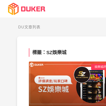
跳
至
主
要
內
DU文章列表
容
標籤：SZ娛樂城
娛樂城評