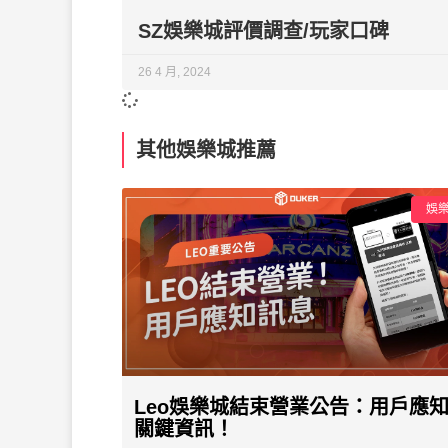
SZ娛樂城評價調查/玩家口碑
26 4 月, 2024
其他娛樂城推薦
娛
Leo娛樂城結束營業公告：用戶應
關鍵資訊！