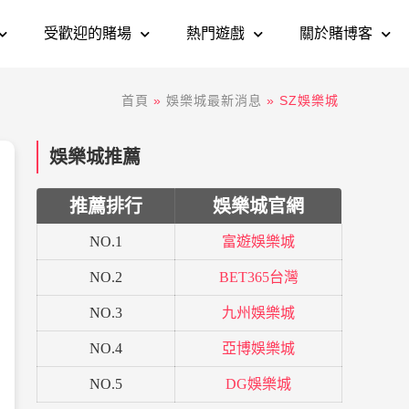
受歡迎的賭場
熱門遊戲
關於賭博客
首頁
»
娛樂城最新消息
»
SZ娛樂城
娛樂城推薦
推薦排行
娛樂城官網
NO.1
富遊娛樂城
NO.2
BET365台灣
NO.3
九州娛樂城
NO.4
亞博娛樂城
NO.5
DG娛樂城