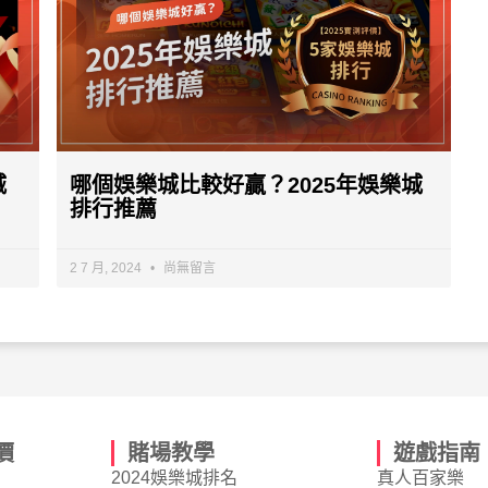
城
哪個娛樂城比較好贏？2025年娛樂城
排行推薦
2 7 月, 2024
尚無留言
價
賭場教學
遊戲指南
2024娛樂城排名
真人百家樂