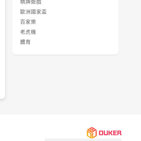
棋牌遊戲
歐洲國家盃
百家樂
老虎機
體育