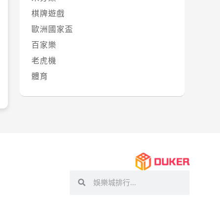
棋牌遊戲
歐洲國家盃
百家樂
老虎機
體育
搜
搜
尋
尋