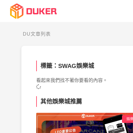
跳
至
主
要
內
DU文章列表
容
標籤：SWAG娛樂城
看起來我們找不著你要看的內容。
其他娛樂城推薦
娛