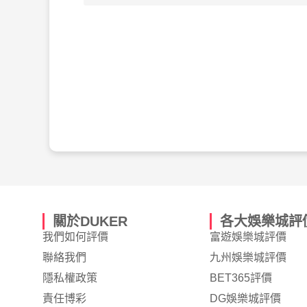
關於DUKER
各大娛樂城評
我們如何評價
富遊娛樂城評價
聯絡我們
九州娛樂城評價
隱私權政策
BET365評價
責任博彩
DG娛樂城評價