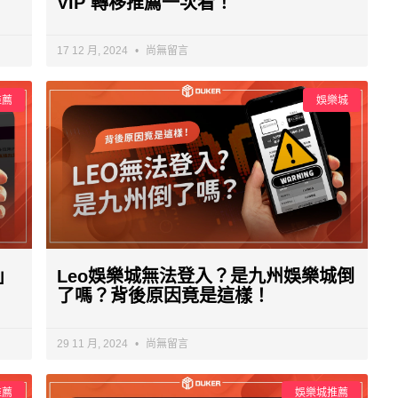
VIP 轉移推薦一次看！
17 12 月, 2024
尚無留言
推薦
娛樂城
」
Leo娛樂城無法登入？是九州娛樂城倒
了嗎？背後原因竟是這樣！
29 11 月, 2024
尚無留言
推薦
娛樂城推薦