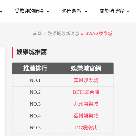
受歡迎的賭場
熱門遊戲
關於賭博客
首頁
»
娛樂城最新消息
»
SWAG娛樂城
娛樂城推薦
推薦排行
娛樂城官網
NO.1
富遊娛樂城
NO.2
BET365台灣
NO.3
九州娛樂城
NO.4
亞博娛樂城
NO.5
DG娛樂城