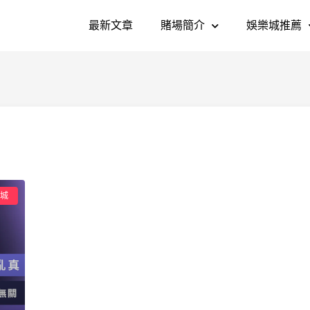
最新文章
賭場簡介
娛樂城推薦
城