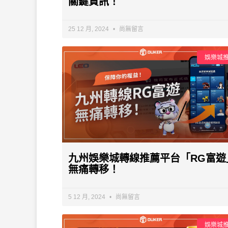
關鍵資訊！
25 12 月, 2024
尚無留言
娛樂城
九州娛樂城轉線推薦平台「RG富遊
無痛轉移！
5 12 月, 2024
尚無留言
娛樂城