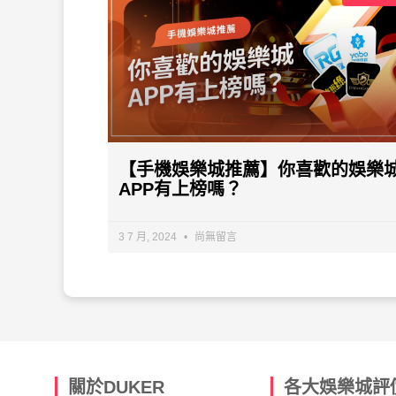
【手機娛樂城推薦】你喜歡的娛樂
APP有上榜嗎？
3 7 月, 2024
尚無留言
關於DUKER
各大娛樂城評