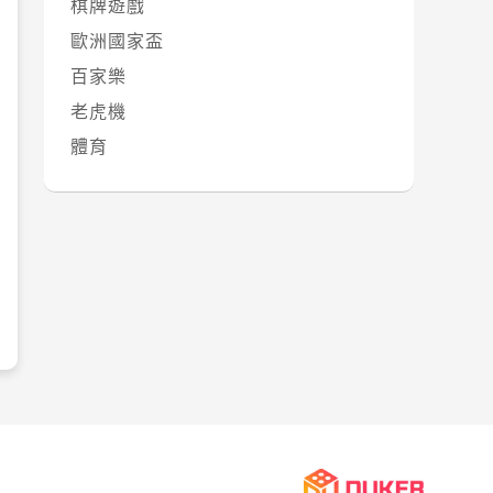
棋牌遊戲
歐洲國家盃
百家樂
老虎機
體育