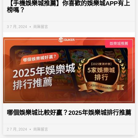
【手機娛樂城推薦】你喜歡的娛樂城APP有上
榜嗎？
3 7 月, 2024
尚無留言
娛樂城推薦
哪個娛樂城比較好贏？2025年娛樂城排行推薦
2 7 月, 2024
尚無留言