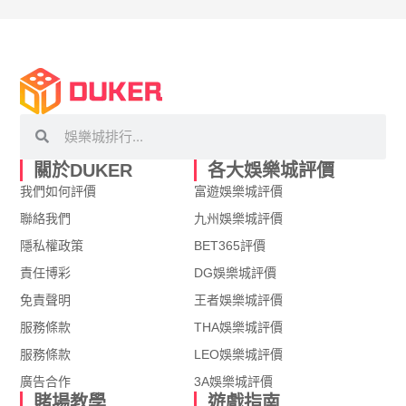
搜
搜
尋
尋
關於DUKER
各大娛樂城評價
我們如何評價
富遊娛樂城評價
聯絡我們
九州娛樂城評價
隱私權政策
BET365評價
責任博彩
DG娛樂城評價
免責聲明
王者娛樂城評價
服務條款
THA娛樂城評價
服務條款
LEO娛樂城評價
廣告合作
3A娛樂城評價
賭場教學
遊戲指南