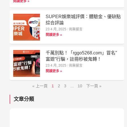
閱讀更多 »
SUPER娛樂城評價：體驗金、優缺點
綜合評論
23 4 月, 2025
尚無留言
閱讀更多 »
千萬別點！「rggo5268.com」冒名”
富遊”行騙，註冊秒被鬼轉！
23 4 月, 2025
尚無留言
閱讀更多 »
« 上一頁
1
2
3
...
10
下一頁 »
文章分類