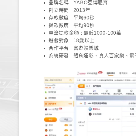
品牌名稱 : YABO亞博體育
創立時間 : 2013年
存款數度 : 平均60秒
提款數度 : 平均90秒
單筆提款金額 : 最低1000-100萬
遊戲對象 : 18歲以上
合作平台 : 富遊娛樂城
系統研發 : 體育運彩、真人百家樂、