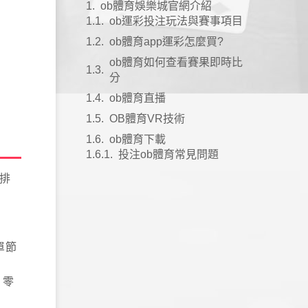
ob體育娛樂城官網介紹
ob運彩投注玩法與賽事項目
ob體育app運彩怎麼買?
ob體育如何查看賽果即時比
分
ob體育直播
OB體育VR技術
ob體育下載
投注ob體育常見問題
排
單節
、零