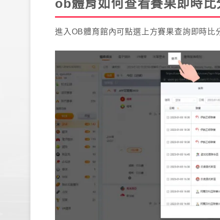
ob體育如何查看賽果即時比
進入OB體育館內可點選上方賽果查詢即時比