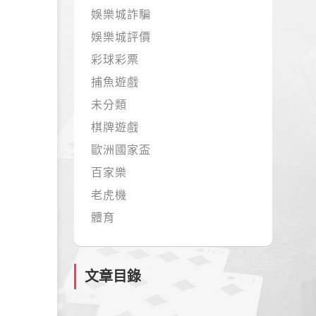
娛樂城詐騙
娛樂城評價
彩球彩票
捕魚遊戲
未分類
棋牌遊戲
歐洲國家盃
百家樂
老虎機
體育
文章目錄