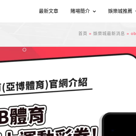
最新文章
賭場簡介
娛樂城推薦
首頁
»
娛樂城最新消息
»
o