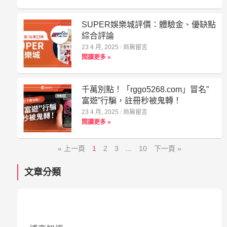
SUPER娛樂城評價：體驗金、優缺點
綜合評論
23 4 月, 2025
尚無留言
閱讀更多 »
千萬別點！「rggo5268.com」冒名”
富遊”行騙，註冊秒被鬼轉！
23 4 月, 2025
尚無留言
閱讀更多 »
« 上一頁
1
2
3
...
10
下一頁 »
文章分類