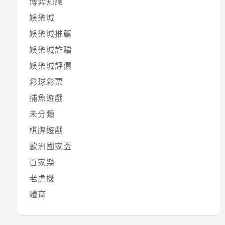
博弈知識
娛樂城
娛樂城推薦
娛樂城詐騙
娛樂城評價
彩球彩票
捕魚遊戲
未分類
棋牌遊戲
歐洲國家盃
百家樂
老虎機
體育