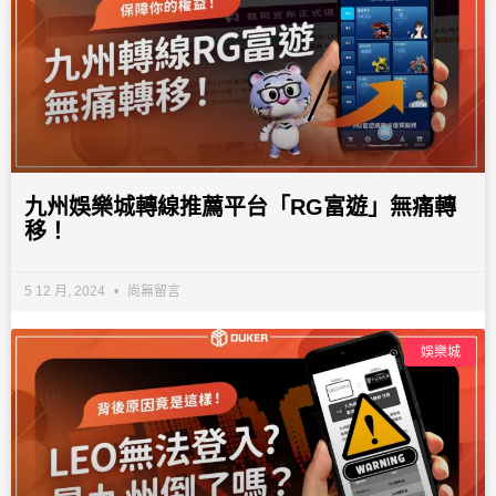
九州娛樂城轉線推薦平台「RG富遊」無痛轉
移！
5 12 月, 2024
尚無留言
娛樂城