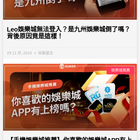
Leo娛樂城無法登入？是九州娛樂城倒了嗎？
背後原因竟是這樣！
29 11 月, 2024
尚無留言
娛樂城推薦