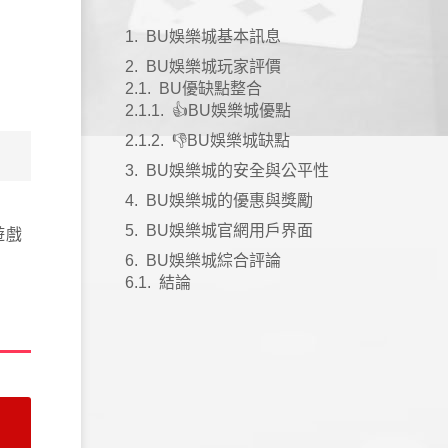
BU娛樂城基本訊息
BU娛樂城玩家評價
BU優缺點整合
👍BU娛樂城優點
👎BU娛樂城缺點
BU娛樂城的安全與公平性
BU娛樂城的優惠與獎勵
BU娛樂城官網用戶界面
遊戲
BU娛樂城綜合評論
結論