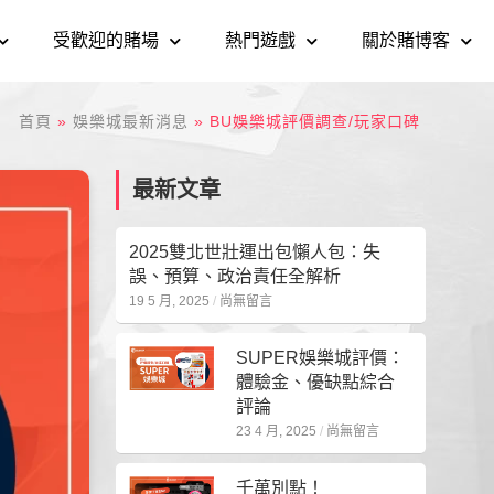
受歡迎的賭場
熱門遊戲
關於賭博客
首頁
»
娛樂城最新消息
»
BU娛樂城評價調查/玩家口碑
最新文章
2025雙北世壯運出包懶人包：失
誤、預算、政治責任全解析
19 5 月, 2025
尚無留言
SUPER娛樂城評價：
體驗金、優缺點綜合
評論
23 4 月, 2025
尚無留言
千萬別點！