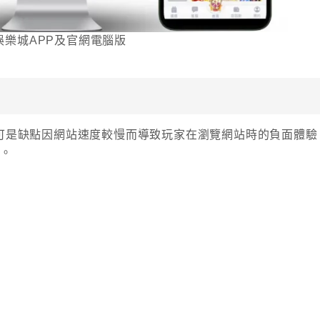
娛樂城APP及官網電腦版
可是缺點因網站速度較慢而導致玩家在瀏覽網站時的負面體驗
間。