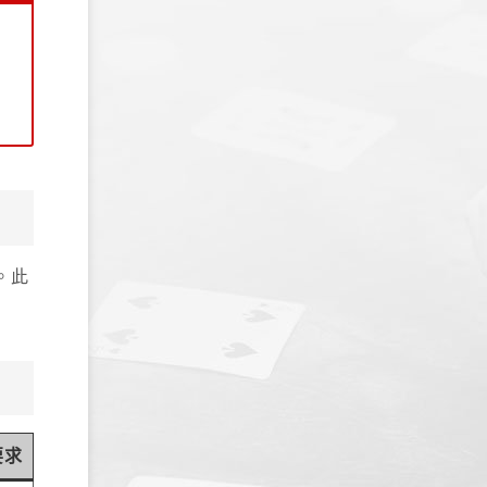
。此
要求