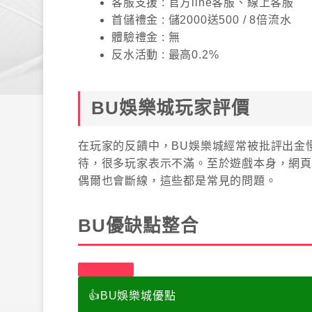
客服支援 : 官方line客服、線上客服
首儲禮金 : 儲2000送500 / 8倍流水
體驗禮金 : 無
反水活動 : 最高0.2%
BU娛樂城玩家評價
在玩家的反饋中，BU娛樂城經常被批評出金
待，很多玩家表示不滿。至於遊戲本身，網
偶爾也會斷線，這些都是常見的問題。
BU優缺點整合
👍BU娛樂城優點