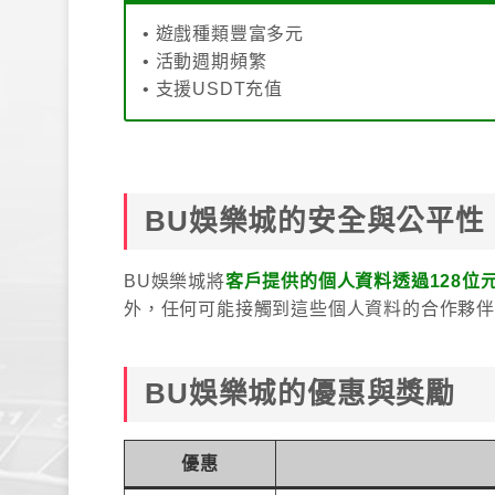
• 遊戲種類豐富多元
• 活動週期頻繁
• 支援USDT充值
BU娛樂城的安全與公平性
BU娛樂城將
客戶提供的個人資料透過128位
外，任何可能接觸到這些個人資料的合作夥
BU娛樂城的優惠與獎勵
優惠