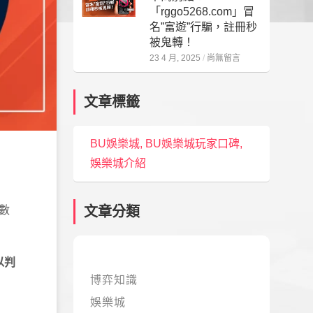
「rggo5268.com」冒
名”富遊”行騙，註冊秒
被鬼轉！
23 4 月, 2025
尚無留言
文章標籤
BU娛樂城
,
BU娛樂城玩家口碑
,
娛樂城介紹
數
文章分類
以判
博弈知識
娛樂城