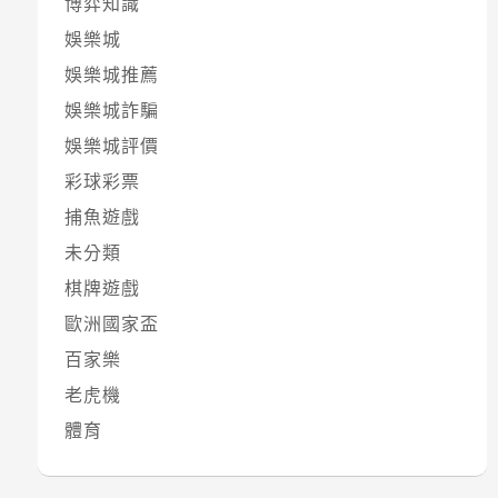
博弈知識
娛樂城
娛樂城推薦
娛樂城詐騙
娛樂城評價
彩球彩票
捕魚遊戲
未分類
棋牌遊戲
歐洲國家盃
百家樂
老虎機
體育