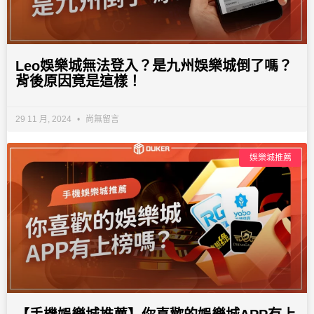
Leo娛樂城無法登入？是九州娛樂城倒了嗎？
背後原因竟是這樣！
29 11 月, 2024
尚無留言
娛樂城推薦