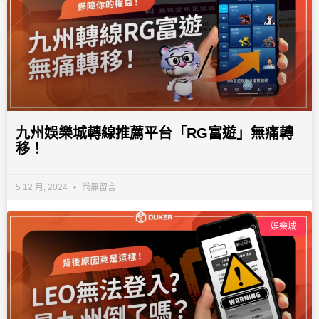
九州娛樂城轉線推薦平台「RG富遊」無痛轉
移！
5 12 月, 2024
尚無留言
娛樂城