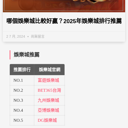
哪個娛樂城比較好贏？2025年娛樂城排行推薦
2 7 月, 2024
尚無留言
娛樂城推薦
推薦排行
娛樂城官網
NO.1
富遊娛樂城
NO.2
BET365台灣
NO.3
九州娛樂城
NO.4
亞博娛樂城
NO.5
DG娛樂城