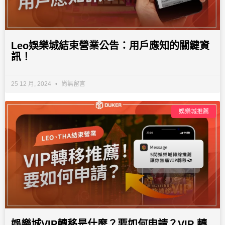
Leo娛樂城結束營業公告：用戶應知的關鍵資
訊！
25 12 月, 2024
尚無留言
娛樂城推薦
娛樂城VIP轉移是什麼？要如何申請？VIP 轉