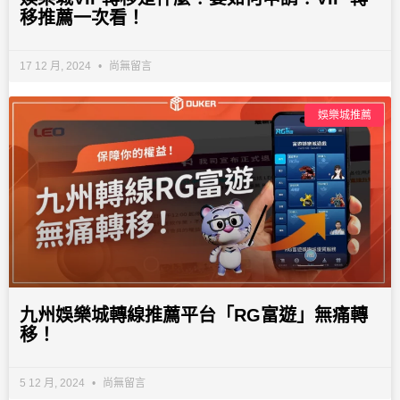
移推薦一次看！
17 12 月, 2024
尚無留言
娛樂城推薦
九州娛樂城轉線推薦平台「RG富遊」無痛轉
移！
5 12 月, 2024
尚無留言