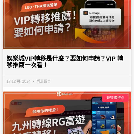
娛樂城VIP轉移是什麼？要如何申請？VIP 轉
移推薦一次看！
17 12 月, 2024
尚無留言
娛樂城推薦