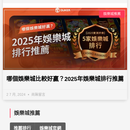
娛樂城推薦
哪個娛樂城比較好贏？2025年娛樂城排行推薦
2 7 月, 2024
尚無留言
娛樂城推薦
推薦排行
娛樂城官網