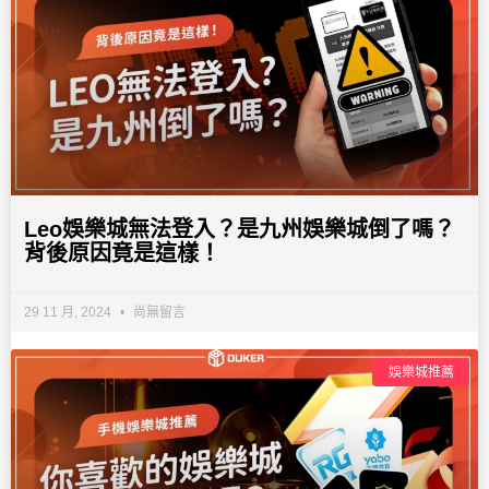
Leo娛樂城無法登入？是九州娛樂城倒了嗎？
背後原因竟是這樣！
29 11 月, 2024
尚無留言
娛樂城推薦