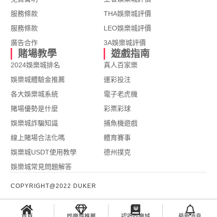
服務條款
THA娛樂城評價
服務條款
LEO娛樂城評價
廣告合作
3A娛樂城評價
賭場教學
遊戲指南
2024娛樂城排名
真人百家樂
娛樂城體驗金推薦
運彩投注
各大娛樂城系統
電子老虎機
賭場優勢是什麼
彩票彩球
娛樂城詐騙知識
捕魚機遊戲
線上賭場合法化嗎
體育賽事
娛樂城USDT使用教學
德州撲克
娛樂城常見問題解答
COPYRIGHT@2022 DUKER
首頁
娛樂城推薦
認證娛樂城
最新消息