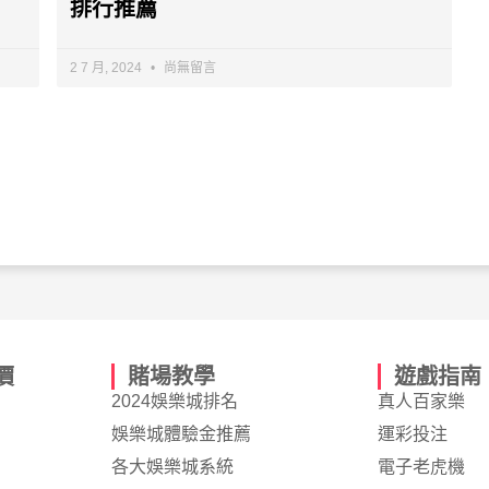
排行推薦
2 7 月, 2024
尚無留言
價
賭場教學
遊戲指南
2024娛樂城排名
真人百家樂
娛樂城體驗金推薦
運彩投注
各大娛樂城系統
電子老虎機