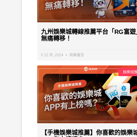
九州娛樂城轉線推薦平台「RG富遊
無痛轉移！
5 12 月, 2024
尚無留言
娛樂城
【手機娛樂城推薦】你喜歡的娛樂