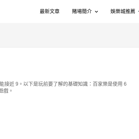
最新文章
賭場簡介
娛樂城推薦
能接近 9。以下是玩前要了解的基礎知識：百家樂是使用 6
遊戲。