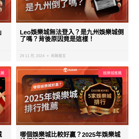
」
Leo娛樂城無法登入？是九州娛樂城倒
了嗎？背後原因竟是這樣！
29 11 月, 2024
尚無留言
推薦
娛樂城推薦
城
哪個娛樂城比較好贏？2025年娛樂城