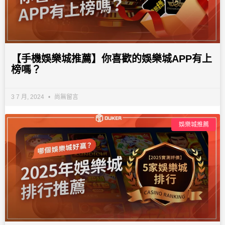
【手機娛樂城推薦】你喜歡的娛樂城APP有上
榜嗎？
3 7 月, 2024
尚無留言
娛樂城推薦