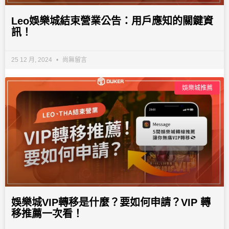
Leo娛樂城結束營業公告：用戶應知的關鍵資
訊！
25 12 月, 2024
尚無留言
娛樂城推薦
娛樂城VIP轉移是什麼？要如何申請？VIP 轉
移推薦一次看！