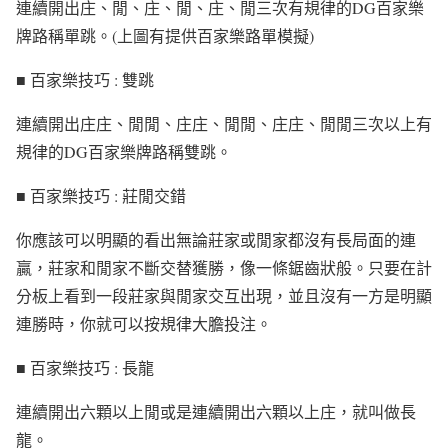
連續開出庄、閒、庄、閒、庄、閒三次有規律的DG百家樂
牌路稱單跳。(上圖有提供百家樂路單模擬)
■ 百家樂技巧 : 雙跳
連續開出庄庄、閒閒、庄庄、閒閒、庄庄、閒閒三次以上有
規律的DG百家樂牌路稱雙跳。
■ 百家樂技巧 : 莊閒交錯
你應該可以明顯的看出無論莊家或閒家都沒有長局面的連
贏，莊家和閒家不斷交替獲勝，像一條鋸齒狀般。只要在計
分板上看到一段莊家與閒家交互出現，並且沒有一方是明顯
連勝時，你就可以按規律大膽投注。
■ 百家樂技巧 : 長龍
連續開出六顆以上閒或是連續開出六顆以上庄，就叫做長
龍。