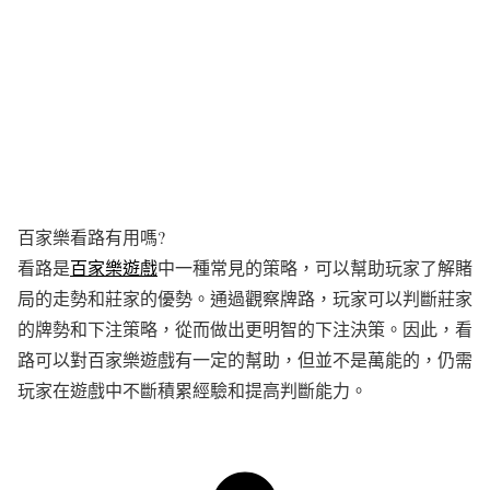
百家樂看路有用嗎?
看路是
百家樂遊戲
中一種常見的策略，可以幫助玩家了解賭
局的走勢和莊家的優勢。通過觀察牌路，玩家可以判斷莊家
的牌勢和下注策略，從而做出更明智的下注決策。因此，看
路可以對百家樂遊戲有一定的幫助，但並不是萬能的，仍需
玩家在遊戲中不斷積累經驗和提高判斷能力。