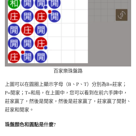
百家樂珠盤路
上圖可以在圓圈上顯示字母（B、P、T）分別為B=莊家；
P=閒家；T=和局，在上圖中，您可以看到在前六手牌中，
莊家贏了，然後是閒家，然後是莊家贏了，莊家贏了閒對、
莊家和閒家。
珠盤顏色和圓點是什麼?