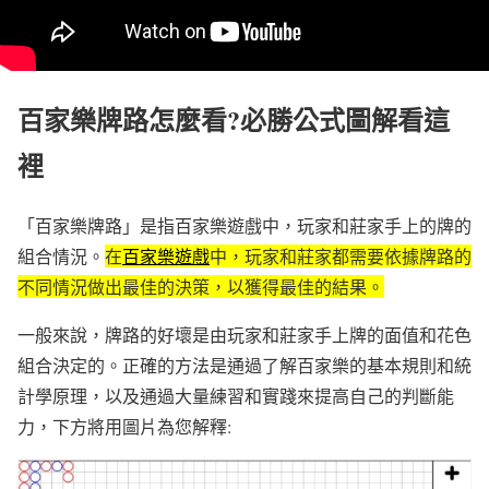
百家樂牌路怎麼看
?
必勝公式圖解看這
裡
「百家樂牌路」是指百家樂遊戲中，玩家和莊家手上的牌的
組合情況。
在
百家樂遊戲
中，玩家和莊家都需要依據牌路的
不同情況做出最佳的決策，以獲得最佳的結果。
一般來說，牌路的好壞是由玩家和莊家手上牌的面值和花色
組合決定的。正確的方法是通過了解百家樂的基本規則和統
計學原理，以及通過大量練習和實踐來提高自己的判斷能
力，下方將用圖片為您解釋: