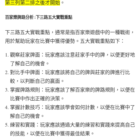
第三列第二排之後才開始
。
百家樂牌路分析 :下三路五大實戰重點
下三路五大實戰重點，通常是指百家樂遊戲中的一種戰術，
用於幫助玩家在比賽中獲得優勢。五大實戰重點如下：
觀察莊家牌面：玩家應該注意莊家手中的牌，以便更好地
了解自己的機會。
對比手中牌面：玩家應該將自己的牌與莊家的牌進行比
較，以判斷自己的贏面。
掌握牌路規則：玩家應該了解百家樂的牌路規則，以便在
比賽中作出正確的決策。
掌握計數技巧：玩家應該學會如何計數，以便在比賽中了
解自己的機會。
練習和實踐：玩家應該通過大量的練習和實踐來提高自己
的技能，以便在比賽中獲得最佳結果。