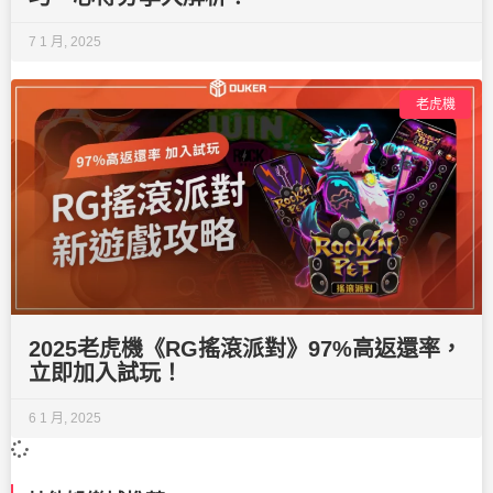
7 1 月, 2025
老虎機
2025老虎機《RG搖滾派對》97%高返還率，
立即加入試玩！
6 1 月, 2025