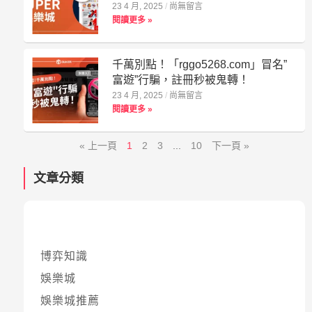
23 4 月, 2025
尚無留言
閱讀更多 »
千萬別點！「rggo5268.com」冒名”
富遊”行騙，註冊秒被鬼轉！
23 4 月, 2025
尚無留言
閱讀更多 »
« 上一頁
1
2
3
...
10
下一頁 »
文章分類
博弈知識
娛樂城
娛樂城推薦