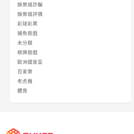
娛樂城詐騙
娛樂城評價
彩球彩票
捕魚遊戲
未分類
棋牌遊戲
歐洲國家盃
百家樂
老虎機
體育