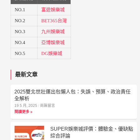
NO.1
富遊娛樂城
NO.2
BET365台灣
NO.3
九州娛樂城
NO.4
亞博娛樂城
NO.5
DG娛樂城
最新文章
頁
頁
頁
頁
2025雙北世壯運出包懶人包：失誤、預算、政治責任
面
面
面
面
全解析
19 5 月, 2025
尚無留言
閱讀更多 »
SUPER娛樂城評價：體驗金、優缺點
綜合評論