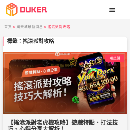
跳
至
主
要
首頁
»
娛樂城最新消息
»
搖滾派對攻略
內
容
標籤：搖滾派對攻略
老虎機
【搖滾派對老虎機攻略】遊戲特點、打法技
巧、心得分享大解析！