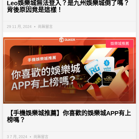
Leo娛樂城無法登入？是九州娛樂城倒了嗎？
背後原因竟是這樣！
29 11 月, 2024
尚無留言
娛樂城推薦
【手機娛樂城推薦】你喜歡的娛樂城APP有上
榜嗎？
3 7 月, 2024
尚無留言