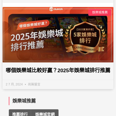
娛樂城推薦
哪個娛樂城比較好贏？2025年娛樂城排行推薦
2 7 月, 2024
尚無留言
娛樂城推薦
推薦排行
娛樂城官網