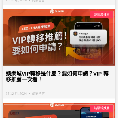
25 12 月, 2024
尚無留言
娛樂城推薦
娛樂城VIP轉移是什麼？要如何申請？VIP 轉
移推薦一次看！
17 12 月, 2024
尚無留言
娛樂城推薦