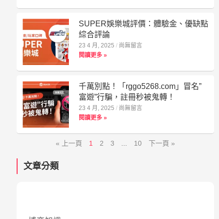
SUPER娛樂城評價：體驗金、優缺點
綜合評論
23 4 月, 2025
尚無留言
閱讀更多 »
千萬別點！「rggo5268.com」冒名”
富遊”行騙，註冊秒被鬼轉！
23 4 月, 2025
尚無留言
閱讀更多 »
« 上一頁
1
2
3
...
10
下一頁 »
文章分類