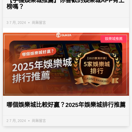
【手機娛樂城推薦】你喜歡的娛樂城APP有上
榜嗎？
3 7 月, 2024
尚無留言
娛樂城推薦
哪個娛樂城比較好贏？2025年娛樂城排行推薦
2 7 月, 2024
尚無留言