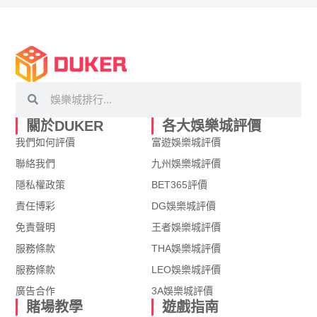
搜
搜
尋
尋
關於DUKER
各大娛樂城評價
我們如何評價
富遊娛樂城評價
聯絡我們
九州娛樂城評價
隱私權政策
BET365評價
責任博彩
DG娛樂城評價
免責聲明
王者娛樂城評價
服務條款
THA娛樂城評價
服務條款
LEO娛樂城評價
廣告合作
3A娛樂城評價
賭場教學
遊戲指南