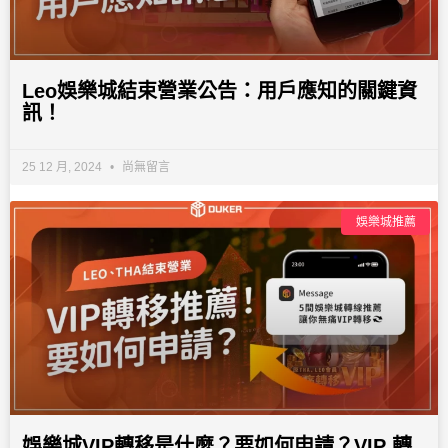
Leo娛樂城結束營業公告：用戶應知的關鍵資
訊！
25 12 月, 2024
尚無留言
娛樂城推薦
娛樂城VIP轉移是什麼？要如何申請？VIP 轉