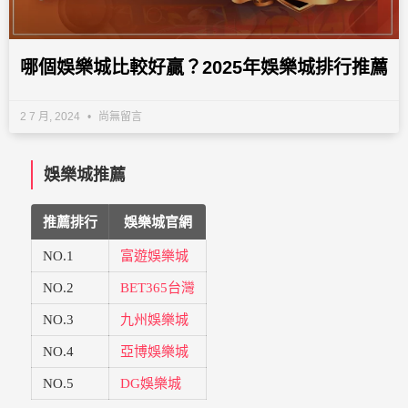
哪個娛樂城比較好贏？2025年娛樂城排行推薦
2 7 月, 2024
尚無留言
娛樂城推薦
推薦排行
娛樂城官網
NO.1
富遊娛樂城
NO.2
BET365台灣
NO.3
九州娛樂城
NO.4
亞博娛樂城
NO.5
DG娛樂城