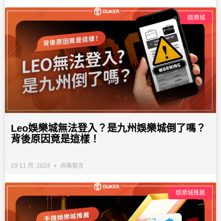
娛樂城
Leo娛樂城無法登入？是九州娛樂城倒了嗎？
背後原因竟是這樣！
29 11 月, 2024
尚無留言
娛樂城推薦