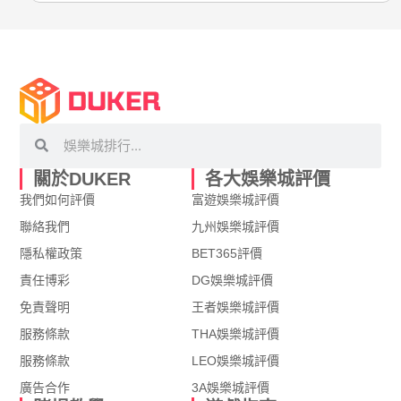
搜
搜
尋
尋
關於DUKER
各大娛樂城評價
我們如何評價
富遊娛樂城評價
聯絡我們
九州娛樂城評價
隱私權政策
BET365評價
責任博彩
DG娛樂城評價
免責聲明
王者娛樂城評價
服務條款
THA娛樂城評價
服務條款
LEO娛樂城評價
廣告合作
3A娛樂城評價