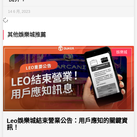
14 6 月, 2023
其他娛樂城推薦
娛樂城
Leo娛樂城結束營業公告：用戶應知的關鍵資
訊！