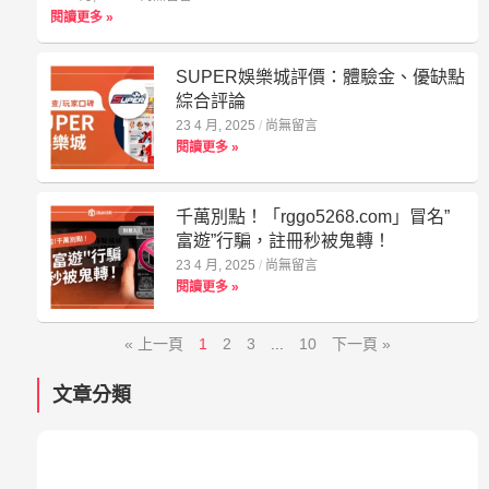
閱讀更多 »
SUPER娛樂城評價：體驗金、優缺點
綜合評論
23 4 月, 2025
尚無留言
閱讀更多 »
千萬別點！「rggo5268.com」冒名”
富遊”行騙，註冊秒被鬼轉！
23 4 月, 2025
尚無留言
閱讀更多 »
« 上一頁
1
2
3
...
10
下一頁 »
文章分類