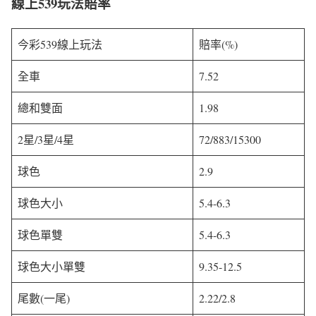
線上539玩法賠率
今彩539線上玩法
賠率(%)
全車
7.52
總和雙面
1.98
2星/3星/4星
72/883/15300
球色
2.9
球色大小
5.4-6.3
球色單雙
5.4-6.3
球色大小單雙
9.35-12.5
尾數(一尾)
2.22/2.8