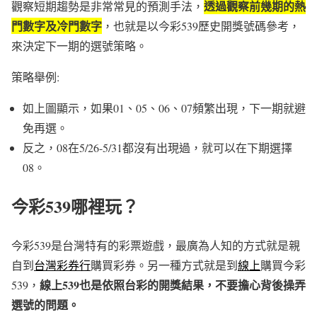
透過觀察前幾期的熱
觀察短期趨勢是非常常見的預測手法，
門數字及冷門數字
，也就是以今彩539歷史開獎號碼參考，
來決定下一期的選號策略。
策略舉例:
如上圖顯示，如果01、05、06、07頻繁出現，下一期就避
免再選。
反之，08在5/26-5/31都沒有出現過，就可以在下期選擇
08。
今彩539哪裡玩？
今彩539是台灣特有的彩票遊戲，最廣為人知的方式就是親
自到
台灣彩券行
購買彩券。另一種方式就是到
線上
購買今彩
線上539也是依照台彩的開獎結果，不要擔心背後操弄
539，
選號的問題。