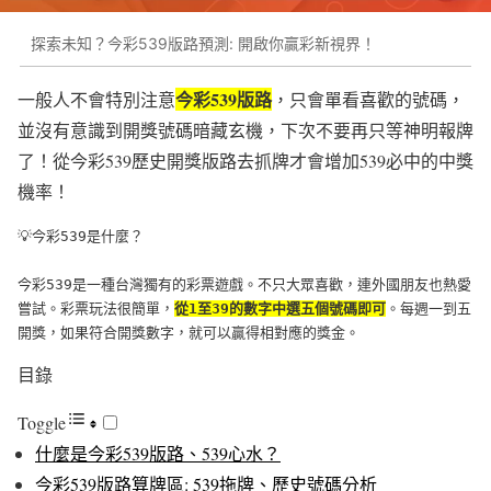
探索未知？今彩539版路預測: 開啟你贏彩新視界！
今彩539版路
一般人不會特別注意
，只會單看喜歡的號碼，
並沒有意識到開獎號碼暗藏玄機，下次不要再只等神明報牌
了！從今彩539歷史開獎版路去抓牌才會增加539必中的中獎
機率！
💡今彩539是什麼？

今彩539是一種台灣獨有的彩票遊戲。不只大眾喜歡，連外國朋友也熱愛
嘗試。彩票玩法很簡單，
從1至39的數字中選五個號碼即可
。每週一到五
開獎，如果符合開獎數字，就可以贏得相對應的獎金。
目錄
Toggle
什麼是今彩539版路、539心水？
今彩539版路算牌區: 539拖牌、歷史號碼分析