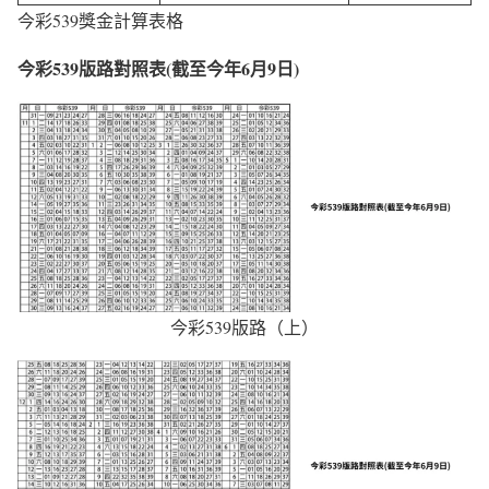
今彩539獎金計算表格
今彩539版路對照表(截至今年6月9日)
今彩539版路（上）