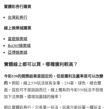
實體彩券行購買
台灣彩券行
線上娛樂城購買
富遊娛樂城
Bet365娛樂城
亞博娛樂城
實體線上都可以買，哪種獲利較高？
今彩539的開獎結果是固定的，但是獲利及贏率是可以改變
的。
例如，線上539玩法就有全車、234星、球色、總合雙
面，這些可不是說說而已，線上獨有的今彩539玩法不但增
加下注樂趣，還增加贏錢的機率！
相比實體彩券行，只有單一玩法，玩家只能玩著一種玩法、