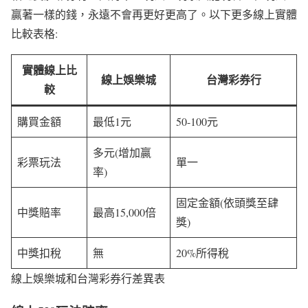
贏著一樣的錢，永遠不會再更好更高了。以下更多線上實體
比較表格:
實體線上比
線上娛樂城
台灣彩券行
較
購買金額
最低1元
50-100元
多元(增加贏
彩票玩法
單一
率)
固定金額(依頭獎至肆
中獎賠率
最高15,000倍
獎)
中獎扣稅
無
20%所得稅
線上娛樂城和台灣彩券行差異表