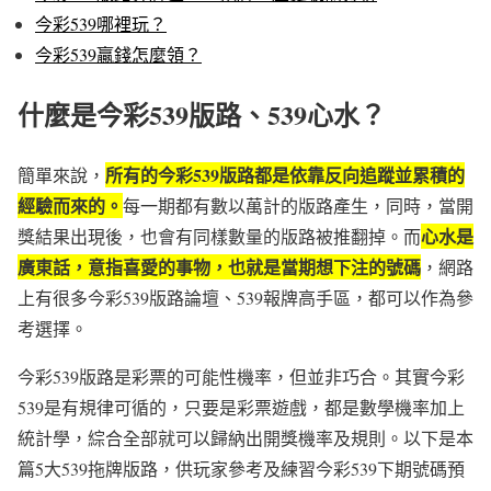
今彩539哪裡玩？
今彩539贏錢怎麼領？
什麼是今彩539版路、539心水？
所有的今彩539版路都是依靠反向追蹤並累積的
簡單來說，
經驗而來的。
每一期都有數以萬計的版路產生，同時，當開
心水是
獎結果出現後，也會有同樣數量的版路被推翻掉。而
廣東話，意指喜愛的事物，也就是當期想下注的號碼
，網路
上有很多今彩539版路論壇、539報牌高手區，都可以作為參
考選擇。
今彩539版路是彩票的可能性機率，但並非巧合。其實今彩
539是有規律可循的，只要是彩票遊戲，都是數學機率加上
統計學，綜合全部就可以歸納出開獎機率及規則。以下是本
篇5大539拖牌版路，供玩家參考及練習今彩539下期號碼預