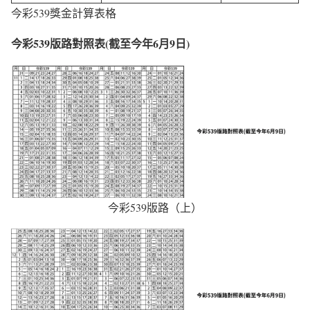
今彩539獎金計算表格
今彩539版路對照表(截至今年6月9日)
今彩539版路（上）