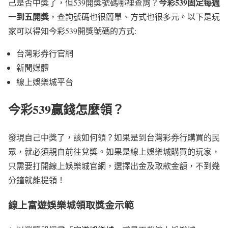
今彩539固定每週
己是否中獎了，但539開獎號碼哪裡查詢？
一到五開獎
，查詢號碼也很簡單、方式也很多元。以下是玩
家可以得知今彩539開獎號碼的方式:
台灣彩券行官網
新聞媒體
線上娛樂城平台
今彩539贏錢怎麼領？
發現自己中獎了，該如何領？如果是到台灣彩券行購買的民
眾，就必須親自前往兌獎。如果是線上娛樂城購買的玩家，
只需要打開線上娛樂城官網，選擇出金及取款金額，不到幾
分鐘就能提領！
線上富遊娛樂城領取獎金示範