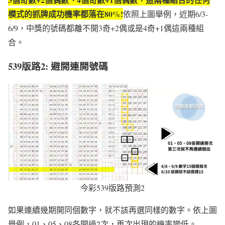
模式的抓牌成功機率都落在80%!
依照上圖舉例，近期6/3-
6/9，中獎的號碼都離不開3奇+2偶或是4奇+1偶這兩種組
合。
539版路2: 避開連開號碼
今彩539版路預測2
如果連續幾期開同個數字，就不該再選同樣的數字。依上圖
舉例，01、05、08各開過2次，再次出現的機率變低。