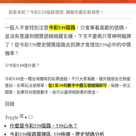
探索未知？今彩539版路預測: 開啟你贏彩新視界！
今彩539版路
一般人不會特別注意
，只會單看喜歡的號碼，
並沒有意識到開獎號碼暗藏玄機，下次不要再只等神明報牌
了！從今彩539歷史開獎版路去抓牌才會增加539必中的中獎
機率！
💡今彩539是什麼？

今彩539是一種台灣獨有的彩票遊戲。不只大眾喜歡，連外國朋友也熱愛
嘗試。彩票玩法很簡單，
從1至39的數字中選五個號碼即可
。每週一到五
開獎，如果符合開獎數字，就可以贏得相對應的獎金。
目錄
Toggle
什麼是今彩539版路、539心水？
今彩539版路算牌區: 539拖牌、歷史號碼分析