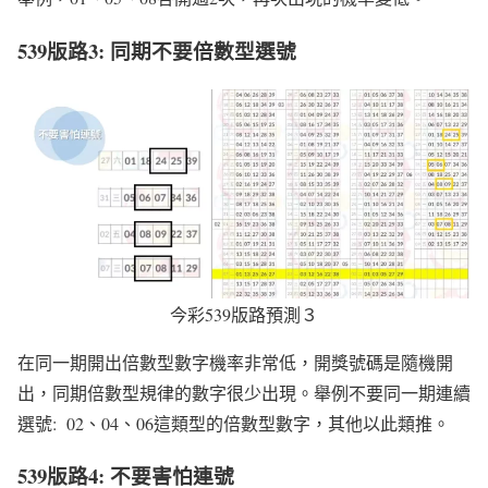
539版路3: 同期不要倍數型選號
今彩539版路預測３
在同一期開出倍數型數字機率非常低，開獎號碼是隨機開
出，同期倍數型規律的數字很少出現。舉例不要同一期連續
選號: 02、04、06這類型的倍數型數字，其他以此類推。
539版路4: 不要害怕連號