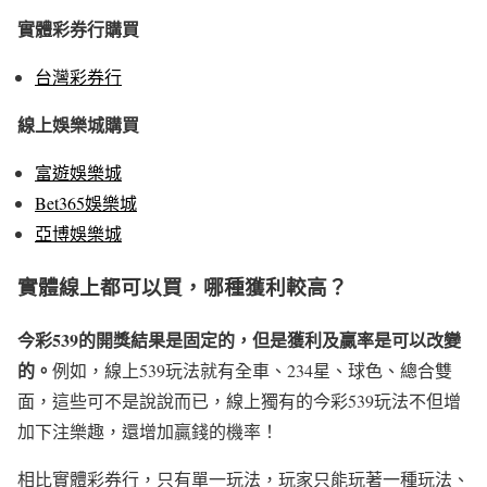
實體彩券行購買
台灣彩券行
線上娛樂城購買
富遊娛樂城
Bet365娛樂城
亞博娛樂城
實體線上都可以買，哪種獲利較高？
今彩539的開獎結果是固定的，但是獲利及贏率是可以改變
的。
例如，線上539玩法就有全車、234星、球色、總合雙
面，這些可不是說說而已，線上獨有的今彩539玩法不但增
加下注樂趣，還增加贏錢的機率！
相比實體彩券行，只有單一玩法，玩家只能玩著一種玩法、