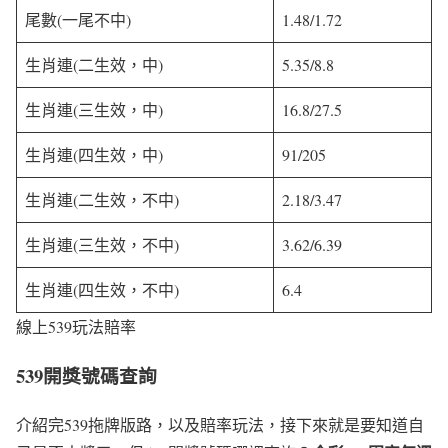
尾數(一尾不中)
1.48/1.72
生肖連(二生效，中)
5.35/8.8
生肖連(三生效，中)
16.8/27.5
生肖連(四生效，中)
91/205
生肖連(二生效，不中)
2.18/3.47
生肖連(三生效，不中)
3.62/6.39
生肖連(四生效，不中)
6.4
線上539玩法賠率
539開獎號碼查詢
介紹完539拖牌版路，以及賠率玩法，接下來就是要知道自