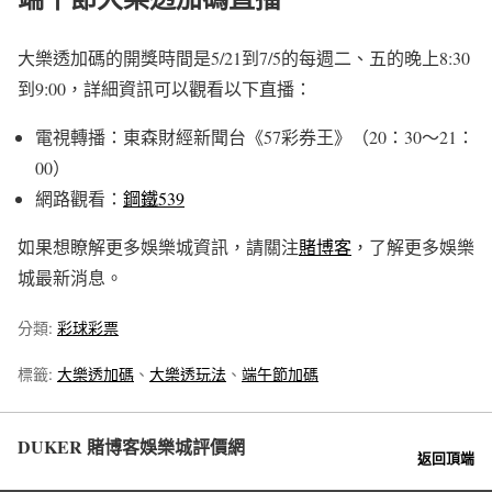
大樂透加碼的開獎時間是5/21到7/5的每週二、五的晚上8:30
到9:00，詳細資訊可以觀看以下直播：
電視轉播：東森財經新聞台《57彩券王》（20：30～21：
00）
網路觀看：
鋼鐵539
如果想瞭解更多娛樂城資訊，請關注
賭博客
，了解更多娛樂
城最新消息。
分類:
彩球彩票
標籤:
大樂透加碼
、
大樂透玩法
、
端午節加碼
DUKER 賭博客娛樂城評價網
返回頂端