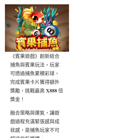
《賓果遊戲》創新結合
捕魚與賓果玩法，玩家
可透過捕魚累積彩球，
完成賓果卡片獲得額外
X888
獎勵，挑戰最高
倍
獎金！
融合策略與運氣，讓遊
戲過程充滿緊張感與成
就感，是捕魚玩家不可