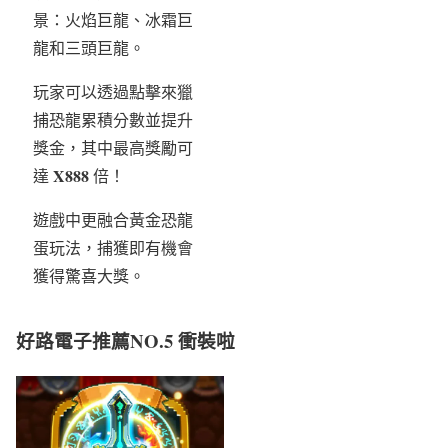
景：火焰巨龍、冰霜巨
龍和三頭巨龍。
玩家可以透過點擊來獵
捕恐龍累積分數並提升
獎金，其中最高獎勵可
X888
達
倍！
遊戲中更融合黃金恐龍
蛋玩法，捕獲即有機會
獲得驚喜大獎。
好路電子推薦NO.5 衝裝啦