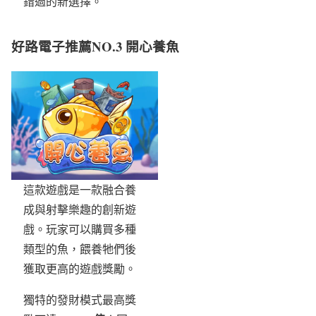
錯過的新選擇。
好路電子推薦NO.3 開心養魚
這款遊戲是一款融合養
成與射擊樂趣的創新遊
戲。玩家可以購買多種
類型的魚，餵養牠們後
獲取更高的遊戲獎勵。
獨特的發財模式最高獎