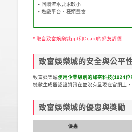
• 回饋流水要求較小
• 遊戲平台、種類豐富
* 取自致富娛樂城ppt和Dcard的網友評價
致富娛樂城的安全與公平
致富娛樂城
使用
企業級別的加密科技(1024位RS
機數生成器認證資訊在並沒有呈現在官網上，
致富娛樂城的優惠與獎勵
優惠