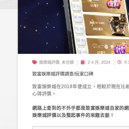
娛樂城評價
,
未分類
2 4 月, 2024
8
致富娛樂城評價調查/玩家口碑
致富娛樂城在2018年便成立，相較於現在
心得評價。
網路上查到的不外乎都是致富娛樂城自家的
娛樂城評價以及整起事件的來龍去脈！