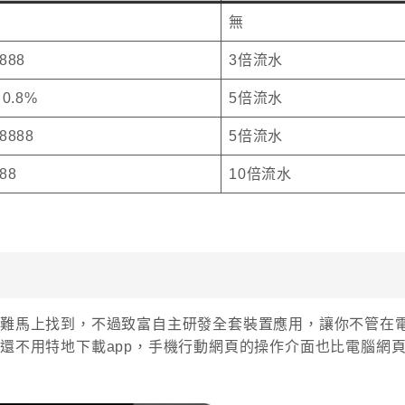
無
$888
3倍流水
 0.8%
5倍流水
$8888
5倍流水
588
10倍流水
很難馬上找到，不過致富自主研發全套裝置應用，讓你不管在
還不用特地下載app，手機行動網頁的操作介面也比電腦網