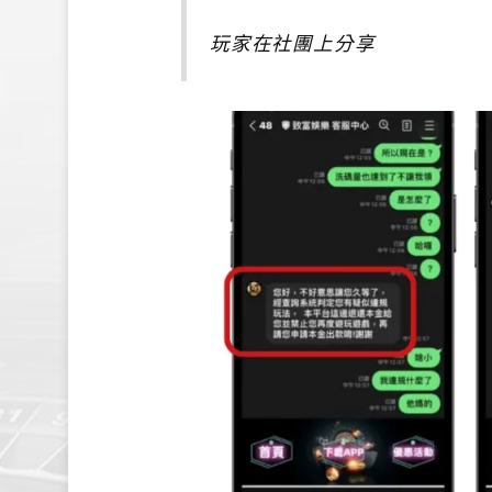
玩家在社團上分享