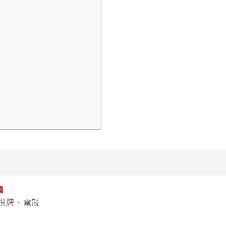
騙
、棋牌、電競