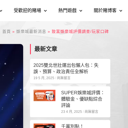
受歡迎的賭場
熱門遊戲
關於賭博客
首頁
»
娛樂城最新消息
»
致富娛樂城評價調查/玩家口碑
最新文章
2025雙北世壯運出包懶人包：失
誤、預算、政治責任全解析
19 5 月, 2025
尚無留言
SUPER娛樂城評價：
體驗金、優缺點綜合
評論
23 4 月, 2025
尚無留言
千萬別點！