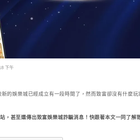
:18 下午
比較新的娛樂城已經成立有一段時間了，然而致富卻沒有什麼玩
網站，甚至還傳出致富娛樂城詐騙消息！快跟著本文一同了解