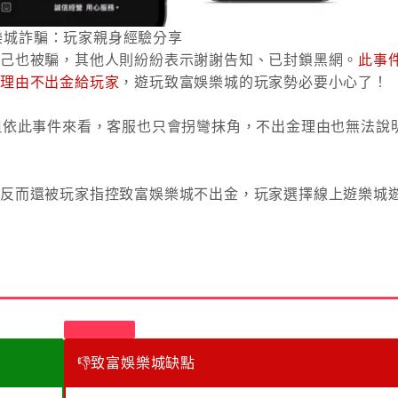
樂城詐騙：玩家親身經驗分享
自己也被騙，其他人則紛紛表示謝謝告知、已封鎖黑網。
此事
明理由不出金給玩家
，遊玩致富娛樂城的玩家勢必要小心了！
但依此事件來看，客服也只會拐彎抹角，不出金理由也無法說
，反而還被玩家指控致富娛樂城不出金，玩家選擇線上遊樂城
👎致富娛樂城缺點