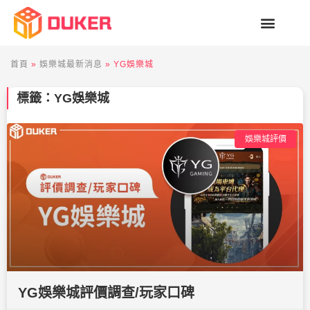
跳
至
主
要
首頁
»
娛樂城最新消息
»
YG娛樂城
內
容
標籤：YG娛樂城
娛樂城評價
YG娛樂城評價調查/玩家口碑