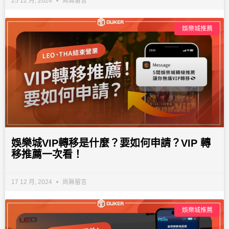
25 12 月, 2024
尚無留言
娛樂城推薦
娛樂城VIP轉移是什麼？要如何申請？VIP 轉
移推薦一次看！
17 12 月, 2024
尚無留言
娛樂城推薦