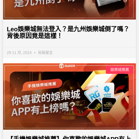
Leo娛樂城無法登入？是九州娛樂城倒了嗎？
背後原因竟是這樣！
29 11 月, 2024
尚無留言
娛樂城推薦