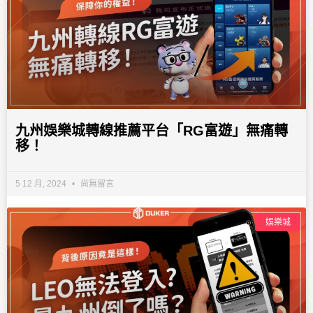
九州娛樂城轉線推薦平台「RG富遊」無痛轉
移！
5 12 月, 2024
尚無留言
娛樂城