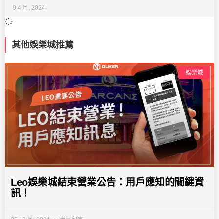
9 4 月, 2024
其他娛樂城推薦
娛樂城
Leo娛樂城結束營業公告：用戶應知的關鍵資
訊！