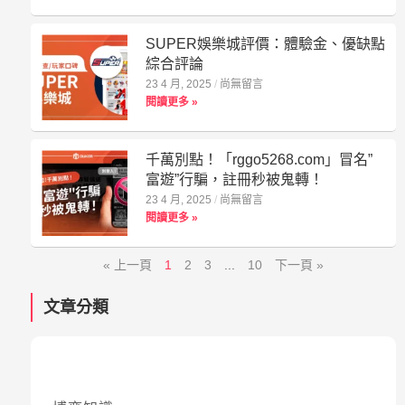
SUPER娛樂城評價：體驗金、優缺點
綜合評論
23 4 月, 2025
尚無留言
閱讀更多 »
千萬別點！「rggo5268.com」冒名”
富遊”行騙，註冊秒被鬼轉！
23 4 月, 2025
尚無留言
閱讀更多 »
« 上一頁
1
2
3
...
10
下一頁 »
文章分類