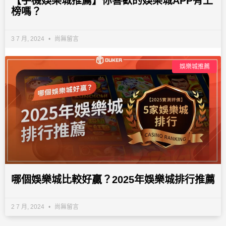
【手機娛樂城推薦】你喜歡的娛樂城APP有上
榜嗎？
3 7 月, 2024
尚無留言
娛樂城推薦
哪個娛樂城比較好贏？2025年娛樂城排行推薦
2 7 月, 2024
尚無留言