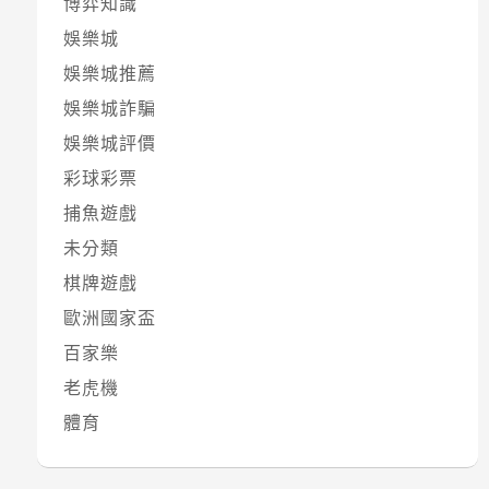
博弈知識
娛樂城
娛樂城推薦
娛樂城詐騙
娛樂城評價
彩球彩票
捕魚遊戲
未分類
棋牌遊戲
歐洲國家盃
百家樂
老虎機
體育