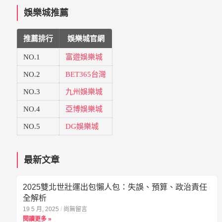
娛樂城推薦
推薦排行
娛樂城官網
NO.1
富遊娛樂城
NO.2
BET365台灣
NO.3
九州娛樂城
NO.4
亞博娛樂城
NO.5
DG娛樂城
最新文章
頁
頁
頁
頁
2025雙北世壯運出包懶人包：失誤、預算、政治責任
面
面
面
面
全解析
19 5 月, 2025
尚無留言
閱讀更多 »