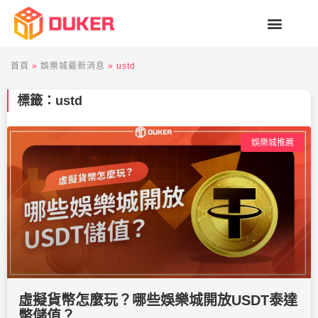
跳
至
主
要
首頁
»
娛樂城最新消息
»
ustd
內
容
標籤：ustd
娛樂城推薦
虛擬貨幣怎麼玩？哪些娛樂城開放USDT泰達
幣儲值？