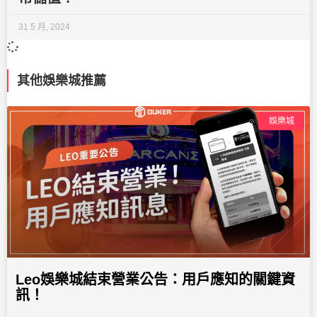
31 5 月, 2024
其他娛樂城推薦
娛樂城
Leo娛樂城結束營業公告：用戶應知的關鍵資
訊！