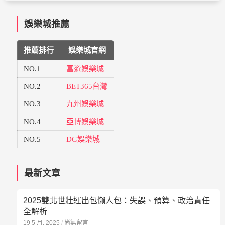
娛樂城推薦
推薦排行
娛樂城官網
NO.1
富遊娛樂城
NO.2
BET365台灣
NO.3
九州娛樂城
NO.4
亞博娛樂城
NO.5
DG娛樂城
最新文章
頁
頁
頁
頁
2025雙北世壯運出包懶人包：失誤、預算、政治責任
面
面
面
面
全解析
19 5 月, 2025
尚無留言