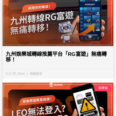
九州娛樂城轉線推薦平台「RG富遊」無痛轉
移！
5 12 月, 2024
尚無留言
娛樂城