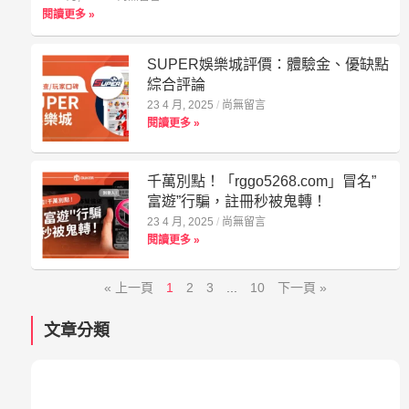
閱讀更多 »
SUPER娛樂城評價：體驗金、優缺點
綜合評論
23 4 月, 2025
尚無留言
閱讀更多 »
千萬別點！「rggo5268.com」冒名”
富遊”行騙，註冊秒被鬼轉！
23 4 月, 2025
尚無留言
閱讀更多 »
« 上一頁
1
2
3
...
10
下一頁 »
文章分類