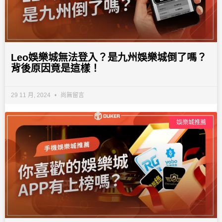
Leo娛樂城無法登入？是九州娛樂城倒了嗎？
背後原因竟是這樣！
29 11 月, 2024
尚無留言
娛樂城推薦