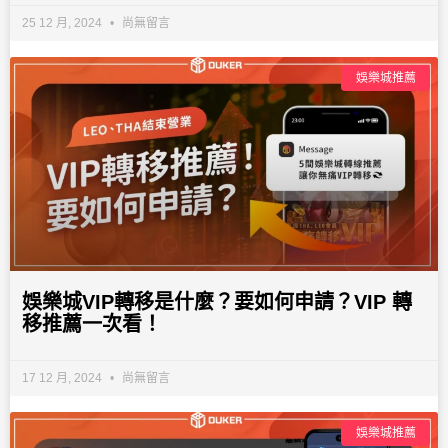
25 12 月, 2024
尚無留言
娛樂城推薦
娛樂城VIP轉移是什麼？要如何申請？VIP 轉
移推薦一次看！
17 12 月, 2024
尚無留言
娛樂城推薦