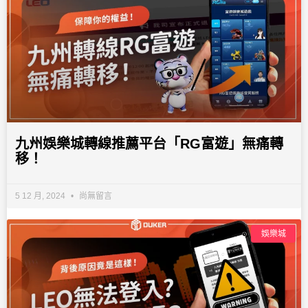
九州娛樂城轉線推薦平台「RG富遊」無痛轉
移！
5 12 月, 2024
尚無留言
娛樂城