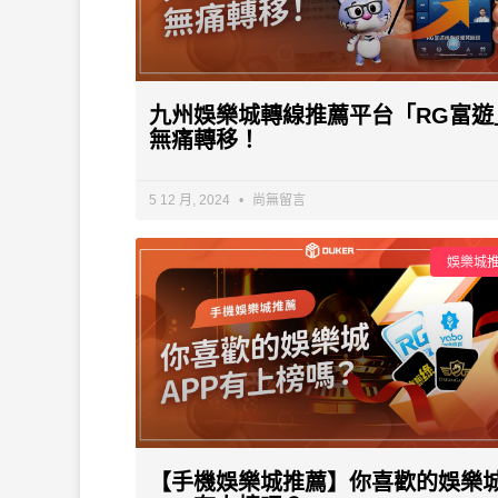
九州娛樂城轉線推薦平台「RG富遊
無痛轉移！
5 12 月, 2024
尚無留言
娛樂城
【手機娛樂城推薦】你喜歡的娛樂