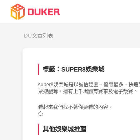
跳
至
主
要
內
DU文章列表
容
標籤：SUPER8娛樂城
super8娛樂城是以誠信經營、優惠最多、
票遊戲等，還有上千場體育賽事及電子競賽。
看起來我們找不著你要看的內容。
其他娛樂城推薦