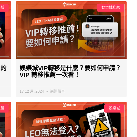
樂城
娛樂城推薦
知的
娛樂城VIP轉移是什麼？要如何申請？
VIP 轉移推薦一次看！
17 12 月, 2024
尚無留言
推薦
娛樂城