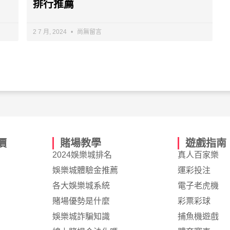
排行推薦
2 7 月, 2024
尚無留言
價
賭場教學
遊戲指南
2024娛樂城排名
真人百家樂
娛樂城體驗金推薦
運彩投注
各大娛樂城系統
電子老虎機
賭場優勢是什麼
彩票彩球
娛樂城詐騙知識
捕魚機遊戲