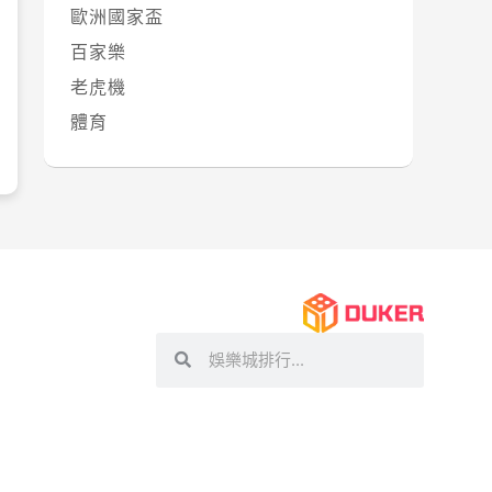
歐洲國家盃
百家樂
老虎機
體育
搜
搜
尋
尋