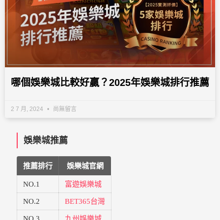
哪個娛樂城比較好贏？2025年娛樂城排行推薦
2 7 月, 2024
尚無留言
娛樂城推薦
推薦排行
娛樂城官網
NO.1
富遊娛樂城
NO.2
BET365台灣
NO.3
九州娛樂城