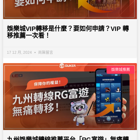
娛樂城VIP轉移是什麼？要如何申請？VIP 轉
移推薦一次看！
17 12 月, 2024
尚無留言
娛樂城推薦
九州娛樂城轉線推薦平台「RG富遊」無痛轉