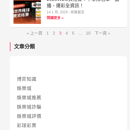
播、運彩全資訊！
14 1 月, 2025
尚無留言
閱讀更多 »
« 上一頁
1
2
3
4
5
...
10
下一頁 »
文章分類
博弈知識
娛樂城
娛樂城推薦
娛樂城詐騙
娛樂城評價
彩球彩票