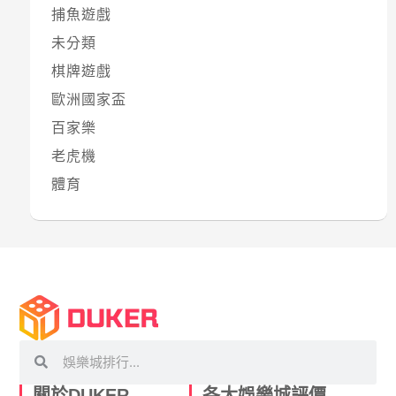
捕魚遊戲
未分類
棋牌遊戲
歐洲國家盃
百家樂
老虎機
體育
搜
搜
尋
尋
關於DUKER
各大娛樂城評價