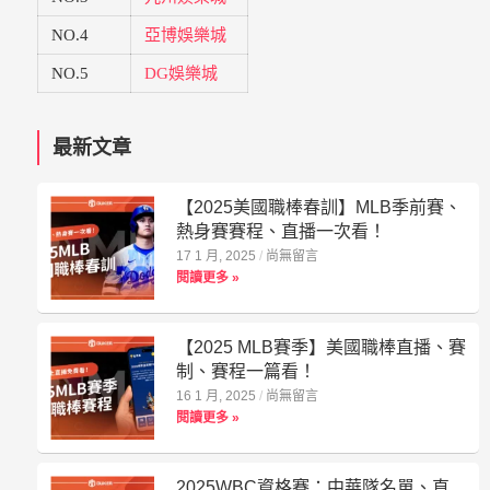
NO.4
亞博娛樂城
NO.5
DG娛樂城
最新文章
頁
頁
頁
頁
頁
頁
【2025美國職棒春訓】MLB季前賽、
面
面
面
面
面
面
熱身賽賽程、直播一次看！
17 1 月, 2025
尚無留言
閱讀更多 »
【2025 MLB賽季】美國職棒直播、賽
制、賽程一篇看！
16 1 月, 2025
尚無留言
閱讀更多 »
2025WBC資格賽：中華隊名單、直