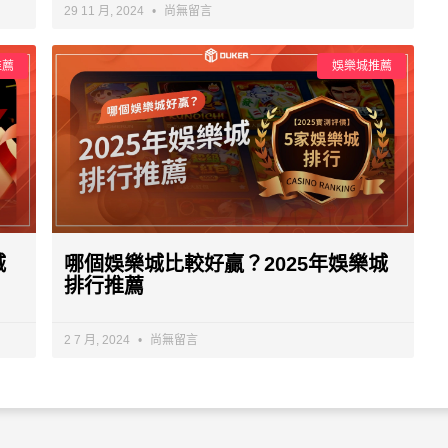
29 11 月, 2024
尚無留言
推薦
娛樂城推薦
城
哪個娛樂城比較好贏？2025年娛樂城
排行推薦
2 7 月, 2024
尚無留言