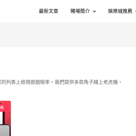
最新文章
賭場簡介
娛樂城推薦
位置的列表上檢視遊戲賠率。我們提供多款角子線上老虎機，
機