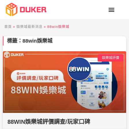
跳
至
主
要
首頁
»
娛樂城最新消息
»
88win娛樂城
內
容
標籤：88win娛樂城
娛樂城評價
88WIN娛樂城評價調查/玩家口碑