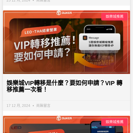
25 12 月, 2024
尚無留言
娛樂城推薦
娛樂城VIP轉移是什麼？要如何申請？VIP 轉
移推薦一次看！
17 12 月, 2024
尚無留言
娛樂城推薦