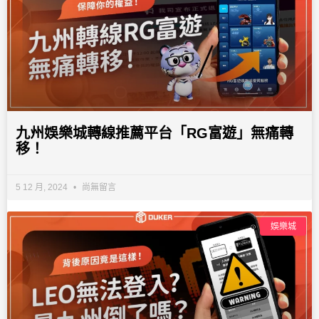
九州娛樂城轉線推薦平台「RG富遊」無痛轉
移！
5 12 月, 2024
尚無留言
娛樂城