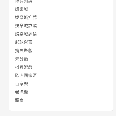
博弈知識
娛樂城
娛樂城推薦
娛樂城詐騙
娛樂城評價
彩球彩票
捕魚遊戲
未分類
棋牌遊戲
歐洲國家盃
百家樂
老虎機
體育